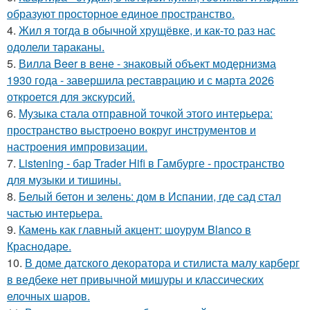
образуют просторное единое пространство.
4.
Жил я тогда в обычной хрущёвке, и как-то раз нас
одолели тараканы.
5.
Вилла Beer в вене - знаковый объект модернизма
1930 года - завершила реставрацию и с марта 2026
откроется для экскурсий.
6.
Музыка стала отправной точкой этого интерьера:
пространство выстроено вокруг инструментов и
настроения импровизации.
7.
Listening - бар Trader Hifi в Гамбурге - пространство
для музыки и тишины.
8.
Белый бетон и зелень: дом в Испании, где сад стал
частью интерьера.
9.
Камень как главный акцент: шоурум Blanco в
Краснодаре.
10.
В доме датского декоратора и стилиста малу карберг
в ведбеке нет привычной мишуры и классических
елочных шаров.