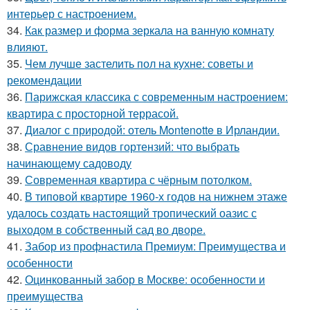
интерьер с настроением.
34.
Как размер и форма зеркала на ванную комнату
влияют.
35.
Чем лучше застелить пол на кухне: советы и
рекомендации
36.
Парижская классика с современным настроением:
квартира с просторной террасой.
37.
Диалог с природой: отель Montenotte в Ирландии.
38.
Сравнение видов гортензий: что выбрать
начинающему садоводу
39.
Современная квартира с чёрным потолком.
40.
В типовой квартире 1960-х годов на нижнем этаже
удалось создать настоящий тропический оазис с
выходом в собственный сад во дворе.
41.
Забор из профнастила Премиум: Преимущества и
особенности
42.
Оцинкованный забор в Москве: особенности и
преимущества