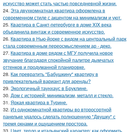
искусство может стать частью повседневной жизни.
24.
Эта двухкомнатная квартира оформлена в
современном стиле с акцентом на минимализм и уют.
25.
Квартира в Санкт-петербурге в доме XIX века
объединила винтаж и современное искусство.
26.
Квартира в Нью-йорке с видом на центральный парк
стала современным переосмыслением ар - деко.
27.
Квартира в доме рядом с МГУ получила новое
звучание благодаря спокойной палитре дымчатых
оттенков и продуманной планировке.
28.
Как превратить "Бабушкину" квартиру в
привлекательный вариант для аренды?
29.
Экологичный таунхаус в Бруклине.
30.
Дом с историей: минимализм, металл и стекло.
31.
Яркая квартира в Турине.
32.
Из однокомнатной квартиры во второсортной
панельке удалось сделать полноценную "Двушку" с
тремя окнами и ощущением простора.
33.
Цвет, тепло и итальянский характер: как оформить