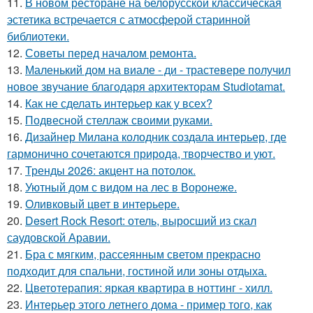
11.
В новом ресторане на белорусской классическая
эстетика встречается с атмосферой старинной
библиотеки.
12.
Советы перед началом ремонта.
13.
Маленький дом на виале - ди - трастевере получил
новое звучание благодаря архитекторам Studiotamat.
14.
Как не сделать интерьер как у всех?
15.
Подвесной стеллаж своими руками.
16.
Дизайнер Милана колодник создала интерьер, где
гармонично сочетаются природа, творчество и уют.
17.
Тренды 2026: акцент на потолок.
18.
Уютный дом с видом на лес в Воронеже.
19.
Оливковый цвет в интерьере.
20.
Desert Rock Resort: отель, выросший из скал
саудовской Аравии.
21.
Бра с мягким, рассеянным светом прекрасно
подходит для спальни, гостиной или зоны отдыха.
22.
Цветотерапия: яркая квартира в ноттинг - хилл.
23.
Интерьер этого летнего дома - пример того, как