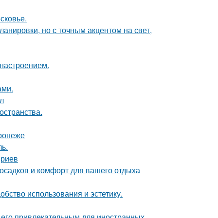
сковье.
анировки, но с точным акцентом на свет,
 настроением.
ами.
ол
остранства.
ронеже
ь.
ериев
 осадков и комфорт для вашего отдыха
бство использования и эстетику.
т его привлекательным для иностранных