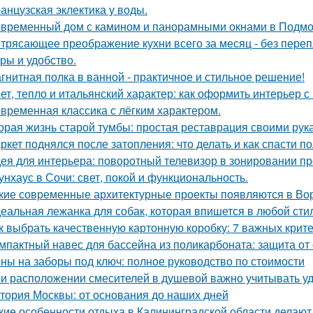
анцузская эклектика у воды.
временный дом с камином и панорамными окнами в Подмо
трясающее преображение кухни всего за месяц - без перепл
уры и удобство.
гнитная полка в ванной - практичное и стильное решение!
ет, тепло и итальянский характер: как оформить интерьер с
временная классика с лёгким характером.
орая жизнь старой тумбы: простая реставрация своими рук
ркет поднялся после затопления: что делать и как спасти п
ея для интерьера: поворотный телевизор в зонировании пр
унхаус в Сочи: свет, покой и функциональность.
кие современные архитектурные проекты появляются в Во
еальная лежанка для собак, которая впишется в любой стил
к выбрать качественную картонную коробку: 7 важных крит
мпактный навес для бассейна из поликарбоната: защита от
ны на заборы под ключ: полное руководство по стоимости
и расположении смесителей в душевой важно учитывать удо
тория Москвы: от основания до наших дней
кие особенности отдыха в Калининградской области делаю