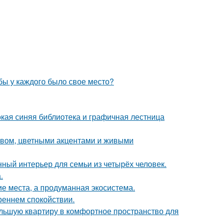
обы у каждого было свое место?
окая синяя библиотека и графичная лестница
ревом, цветными акцентами и живыми
ный интерьер для семьи из четырёх человек.
.
ие места, а продуманная экосистема.
треннем спокойствии.
ольшую квартиру в комфортное пространство для