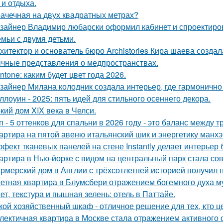
 и отдыха.
ачечная на двух квадратных метрах?
зайнер Владимир любарски оформил кабинет и спроектиро
емьи с двумя детьми.
хитектор и основатель бюро Archistories Кира шаева создал
чные представления о медпространствах.
ntone: каким будет цвет года 2026.
зайнер Милана колодник создала интерьер, где гармонично 
ллоуин - 2025: пять идей для стильного осеннего декора.
кий дом XIX века в Челси.
п - 5 оттенков для спальни в 2026 году - это баланс между
артира на пятой авеню итальянский шик и энергетику манх
фект тканевых панелей на стене Instantly делает интерьер
артира в Нью-йорке с видом на центральный парк стала с
рмерский дом в Англии с трёхсотлетней историей получил 
етная квартира в Блумсбери отражением богемного духа му
ет, текстура и пышная зелень: отель в Паттайе.
кой хозяйственный шкаф - отличное решение для тех, кто ц
лектичная квартира в Москве стала отражением активного 