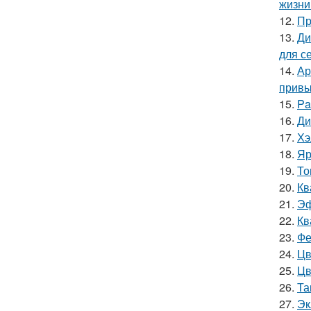
жизни
12.
Пр
13.
Ди
для с
14.
Ар
привы
15.
Pa
16.
Ди
17.
Хэ
18.
Яр
19.
То
20.
Кв
21.
Эф
22.
Кв
23.
Фе
24.
Цв
25.
Цв
26.
Та
27.
Эк