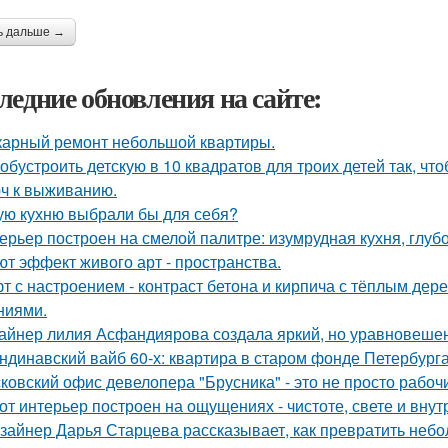
ь дальше →
ледние обновления на сайте:
арный ремонт небольшой квартиры.
 обустроить детскую в 10 квадратов для троих детей так, чт
ч к выживанию.
ую кухню выбрали бы для себя?
ерьер построен на смелой палитре: изумрудная кухня, глуб
ют эффект живого арт - пространства.
т с настроением - контраст бетона и кирпича с тёплым де
ниями.
айнер лилия Асфандиярова создала яркий, но уравновешен
ндинавский вайб 60-х: квартира в старом фонде Петербурга
ковский офис девелопера "Брусника" - это не просто рабоч
от интерьер построен на ощущениях - чистоте, свете и вну
зайнер Дарья Старцева рассказывает, как превратить неб