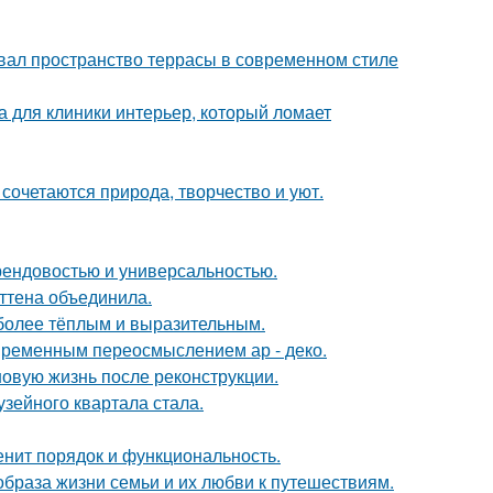
вал пространство террасы в современном стиле
а для клиники интерьер, который ломает
сочетаются природа, творчество и уют.
 трендовостью и универсальностью.
эттена объединила.
 более тёплым и выразительным.
овременным переосмыслением ар - деко.
новую жизнь после реконструкции.
зейного квартала стала.
енит порядок и функциональность.
образа жизни семьи и их любви к путешествиям.