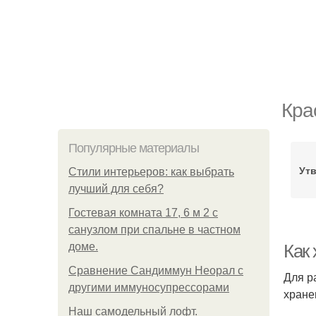
Кра
Популярные материалы
Утв
Стили интерьеров: как выбрать
лучший для себя?
Гостевая комната 17, 6 м 2 с
санузлом при спальне в частном
доме.
Как 
Сравнение Сандиммун Неорал с
Для р
другими иммуносупрессорами
хране
Наш самодельный лофт.