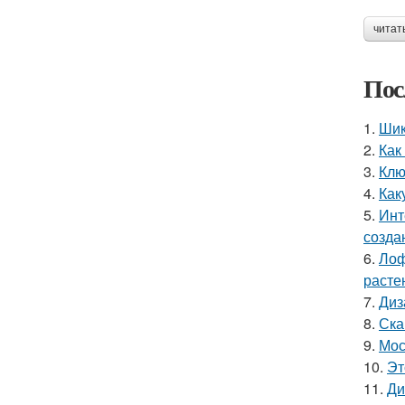
читат
Пос
1.
Шик
2.
Как
3.
Клю
4.
Как
5.
Инт
созда
6.
Лоф
расте
7.
Диз
8.
Ска
9.
Мос
10.
Эт
11.
Ди