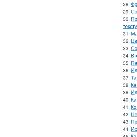
28.
Фр
29.
Со
30.
По
текст
31.
Ма
32.
Цв
33.
Со
34.
Вт
35.
Па
36.
Ид
37.
Та
38.
Ка
39.
Ид
40.
Ка
41.
Ко
42.
Це
43.
Пр
44.
Ис
45.
Ка