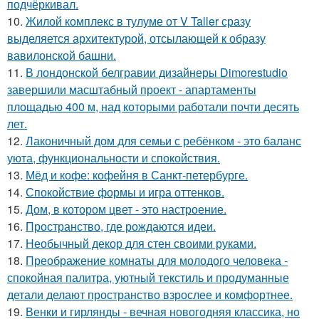
подчёркивал.
10.
Жилой комплекс в тулуме от V Taller сразу
выделяется архитектурой, отсылающей к образу
вавилонской башни.
11.
В лондонской белгравии дизайнеры Dimorestudio
завершили масштабный проект - апартаменты
площадью 400 м, над которыми работали почти десять
лет.
12.
Лаконичный дом для семьи с ребёнком - это баланс
уюта, функциональности и спокойствия.
13.
Мёд и кофе: кофейня в Санкт-петербурге.
14.
Спокойствие формы и игра оттенков.
15.
Дом, в котором цвет - это настроение.
16.
Пространство, где рождаются идеи.
17.
Необычный декор для стен своими руками.
18.
Преображение комнаты для молодого человека -
спокойная палитра, уютный текстиль и продуманные
детали делают пространство взрослее и комфортнее.
19.
Венки и гирлянды - вечная новогодняя классика, но