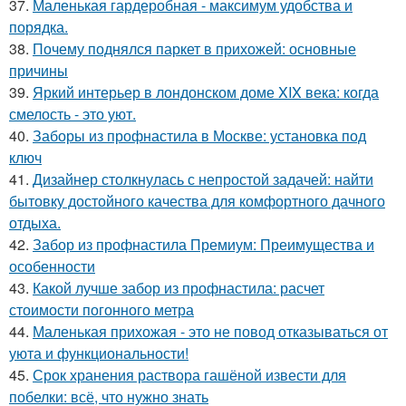
37.
Маленькая гардеробная - максимум удобства и
порядка.
38.
Почему поднялся паркет в прихожей: основные
причины
39.
Яркий интерьер в лондонском доме XIX века: когда
смелость - это уют.
40.
Заборы из профнастила в Москве: установка под
ключ
41.
Дизайнер столкнулась с непростой задачей: найти
бытовку достойного качества для комфортного дачного
отдыха.
42.
Забор из профнастила Премиум: Преимущества и
особенности
43.
Какой лучше забор из профнастила: расчет
стоимости погонного метра
44.
Маленькая прихожая - это не повод отказываться от
уюта и функциональности!
45.
Срок хранения раствора гашёной извести для
побелки: всё, что нужно знать