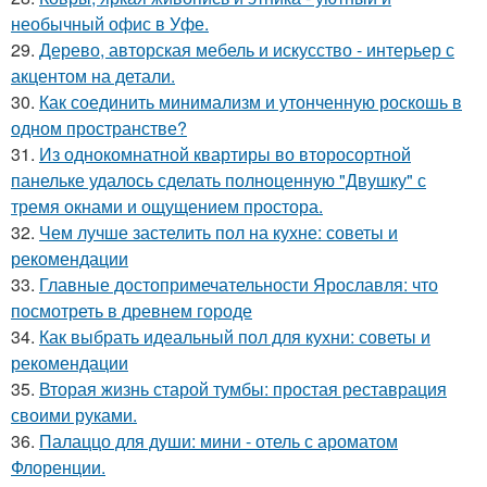
необычный офис в Уфе.
29.
Дерево, авторская мебель и искусство - интерьер с
акцентом на детали.
30.
Как соединить минимализм и утонченную роскошь в
одном пространстве?
31.
Из однокомнатной квартиры во второсортной
панельке удалось сделать полноценную "Двушку" с
тремя окнами и ощущением простора.
32.
Чем лучше застелить пол на кухне: советы и
рекомендации
33.
Главные достопримечательности Ярославля: что
посмотреть в древнем городе
34.
Как выбрать идеальный пол для кухни: советы и
рекомендации
35.
Вторая жизнь старой тумбы: простая реставрация
своими руками.
36.
Палаццо для души: мини - отель с ароматом
Флоренции.