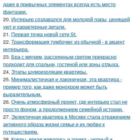
даже в привычных элементах всегда есть место
фантазии.
20.
Интерьер создавался для молодой пары, ценящей
уют и характерные детали.
21.
Первая точка новой сети St.
22.
Трансформация тумбочки: из обычной - в акцент
интерьера.
23.
Бра с мягким, рассеянным светом прекрасно
подходит для спальни, гостиной или зоны отдыха.
24.
Этапы шумоизоляции квартиры.
25.
Минималистичная и лаконичная, эта квартира -
пример того, как даже монохром может быть
выразительным.
26.
Очень атмосферный проект, где интерьер стал не
просто фоном, а продолжением семейной истории.
27.
Эклектичная квартира в Москве стала отражением
активного образа жизни семьи и их любви к
путешествиям.
28.
Ковры, яркая живопись и этника - уютный и