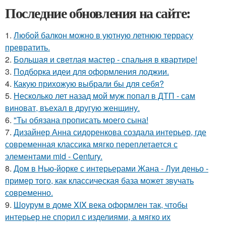
Последние обновления на сайте:
1.
Любой балкон можно в уютную летнюю террасу
превратить.
2.
Большая и светлая мастер - спальня в квартире!
3.
Подборка идеи для оформления лоджии.
4.
Какую прихожую выбрали бы для себя?
5.
Несколько лет назад мой муж попал в ДТП - сам
виноват, въехал в другую женщину.
6.
"Ты обязана прописать моего сына!
7.
Дизайнер Анна сидоренкова создала интерьер, где
современная классика мягко переплетается с
элементами mid - Century.
8.
Дом в Нью-йорке с интерьерами Жана - Луи деньо -
пример того, как классическая база может звучать
современно.
9.
Шоурум в доме XIX века оформлен так, чтобы
интерьер не спорил с изделиями, а мягко их