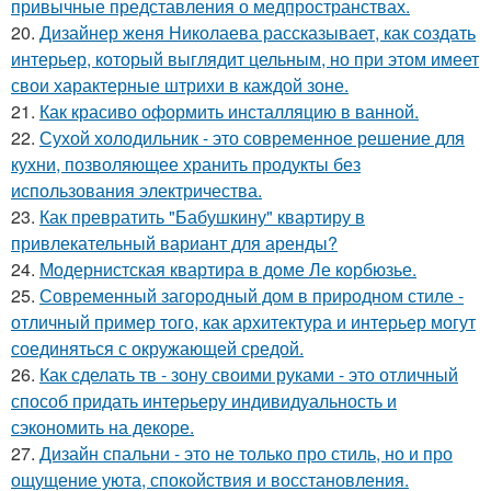
привычные представления о медпространствах.
20.
Дизайнер женя Николаева рассказывает, как создать
интерьер, который выглядит цельным, но при этом имеет
свои характерные штрихи в каждой зоне.
21.
Как красиво оформить инсталляцию в ванной.
22.
Сухой холодильник - это современное решение для
кухни, позволяющее хранить продукты без
использования электричества.
23.
Как превратить "Бабушкину" квартиру в
привлекательный вариант для аренды?
24.
Модернистская квартира в доме Ле корбюзье.
25.
Современный загородный дом в природном стиле -
отличный пример того, как архитектура и интерьер могут
соединяться с окружающей средой.
26.
Как сделать тв - зону своими руками - это отличный
способ придать интерьеру индивидуальность и
сэкономить на декоре.
27.
Дизайн спальни - это не только про стиль, но и про
ощущение уюта, спокойствия и восстановления.