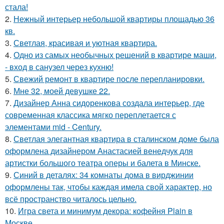
стала!
2.
Нежный интерьер небольшой квартиры площадью 36
кв.
3.
Светлая, красивая и уютная квартира.
4.
Одно из самых необычных решений в квартире маши,
- вход в санузел через кухню!
5.
Свежий ремонт в квартире после перепланировки.
6.
Мне 32, моей девушке 22.
7.
Дизайнер Анна сидоренкова создала интерьер, где
современная классика мягко переплетается с
элементами mid - Century.
8.
Светлая элегантная квартира в сталинском доме была
оформлена дизайнером Анастасией венедчук для
артистки большого театра оперы и балета в Минске.
9.
Синий в деталях: 34 комнаты дома в вирджинии
оформлены так, чтобы каждая имела свой характер, но
всё пространство читалось цельно.
10.
Игра света и минимум декора: кофейня Plain в
Москве.