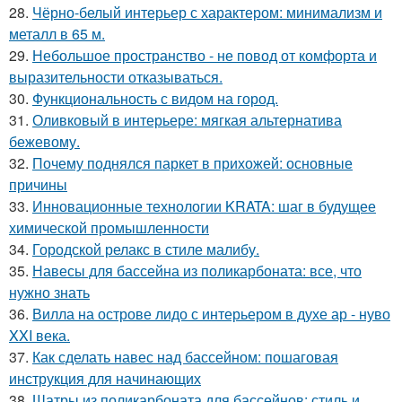
28.
Чёрно-белый интерьер с характером: минимализм и
металл в 65 м.
29.
Небольшое пространство - не повод от комфорта и
выразительности отказываться.
30.
Функциональность с видом на город.
31.
Оливковый в интерьере: мягкая альтернатива
бежевому.
32.
Почему поднялся паркет в прихожей: основные
причины
33.
Инновационные технологии KRATA: шаг в будущее
химической промышленности
34.
Городской релакс в стиле малибу.
35.
Навесы для бассейна из поликарбоната: все, что
нужно знать
36.
Вилла на острове лидо с интерьером в духе ар - нуво
XXI века.
37.
Как сделать навес над бассейном: пошаговая
инструкция для начинающих
38.
Шатры из поликарбоната для бассейнов: стиль и