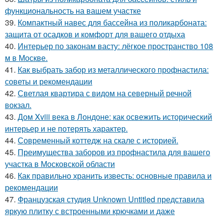
функциональность на вашем участке
39.
Компактный навес для бассейна из поликарбоната:
защита от осадков и комфорт для вашего отдыха
40.
Интерьер по законам васту: лёгкое пространство 108
м в Москве.
41.
Как выбрать забор из металлического профнастила:
советы и рекомендации
42.
Светлая квартира с видом на северный речной
вокзал.
43.
Дом Xviii века в Лондоне: как освежить исторический
интерьер и не потерять характер.
44.
Современный коттедж на скале с историей.
45.
Преимущества заборов из профнастила для вашего
участка в Московской области
46.
Как правильно хранить известь: основные правила и
рекомендации
47.
Французская студия Unknown Untitled представила
яркую плитку с встроенными крючками и даже