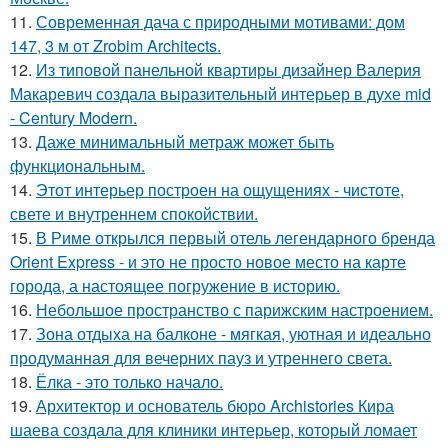
11.
Современная дача с природными мотивами: дом
147, 3 м от Zrobim Architects.
12.
Из типовой панельной квартиры дизайнер Валерия
Макаревич создала выразительный интерьер в духе mid
- Century Modern.
13.
Даже минимальный метраж может быть
функциональным.
14.
Этот интерьер построен на ощущениях - чистоте,
свете и внутреннем спокойствии.
15.
В Риме открылся первый отель легендарного бренда
Orient Express - и это не просто новое место на карте
города, а настоящее погружение в историю.
16.
Небольшое пространство с парижским настроением.
17.
Зона отдыха на балконе - мягкая, уютная и идеально
продуманная для вечерних пауз и утреннего света.
18.
Ёлка - это только начало.
19.
Архитектор и основатель бюро Archistories Кира
шаева создала для клиники интерьер, который ломает