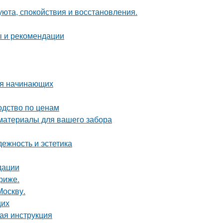
 уюта, спокойствия и восстановления.
ы и рекомендации
для начинающих
одство по ценам
 материалы для вашего забора
ежность и эстетика
дации
риже.
Москву.
щих
вая инструкция