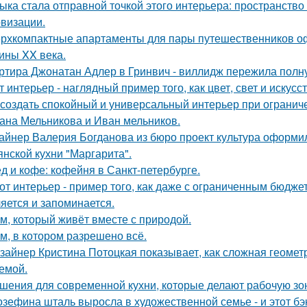
ыка стала отправной точкой этого интерьера: пространство
визации.
рхкомпактные апартаменты для пары путешественников о
ины XX века.
ртира Джонатан Адлер в Гринвич - виллидж пережила полну
т интерьер - наглядный пример того, как цвет, свет и иску
 создать спокойный и универсальный интерьер при ограни
ана Мельникова и Иван мельников.
айнер Валерия Богданова из бюро проект культура оформи
янской кухни "Маргарита".
д и кофе: кофейня в Санкт-петербурге.
от интерьер - пример того, как даже с ограниченным бюдже
яется и запоминается.
м, который живёт вместе с природой.
м, в котором разрешено всё.
зайнер Кристина Потоцкая показывает, как сложная геомет
емой.
шения для современной кухни, которые делают рабочую зо
зефина шталь выросла в художественной семье - и этот бэк