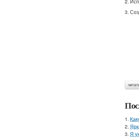
2. Ис
3. Со
читат
Пос
1.
Как
2.
Ярк
3.
Я у