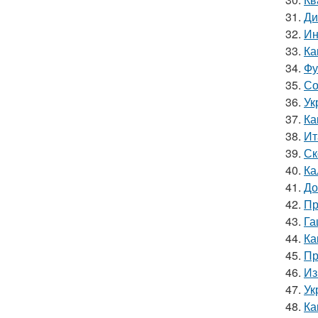
31.
Ди
32.
Ин
33.
Ка
34.
Фу
35.
Со
36.
Ук
37.
Ка
38.
Ит
39.
Ск
40.
Ка
41.
До
42.
Пр
43.
Га
44.
Ка
45.
Пр
46.
Из
47.
Ук
48.
Ка