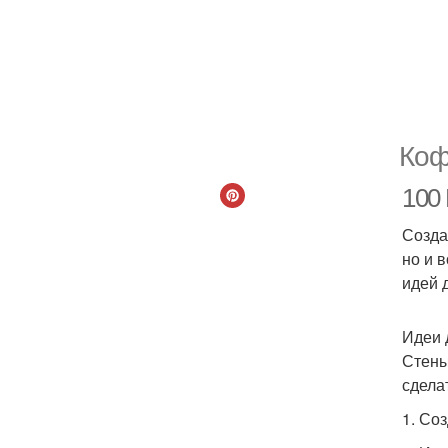
Коф
100 
Созда
но и 
идей 
Идеи 
Стены
сдела
1. Со