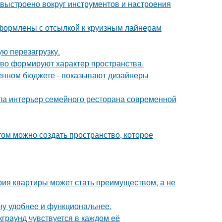
 выстроено вокруг инструментов и настроения
формлены с отсылкой к круизным лайнерам
ю перезагрузку.
сство формируют характер пространства.
ченном бюджете - показывают дизайнеры
ла интерьер семейного ресторана современной
том можно создать пространство, которое
рия квартиры может стать преимуществом, а не
ну удобнее и функциональнее.
граунд чувствуется в каждом её