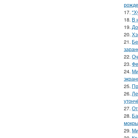
рожде
17.
"Х
18.
В 
19.
До
20.
Хэ
21.
Бе
заран
22.
Оч
23.
Фе
24.
Ми
экран
25.
Пр
26.
Ле
утонч
27.
От
28.
Ба
мокры
29.
Ми
30.
Кв