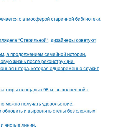
речается с атмосферой старинной библиотеки.
ыглядела "Стерильной", дизайнеры советуют
ом, а продолжением семейной истории.
новую жизнь после реконструкции.
лонная штора, которая одновременно служит
квартиры площадью 95 м, выполненной с
но можно получать удовольствие.
о обновить и выровнять стены без сложных
 и чистые линии.