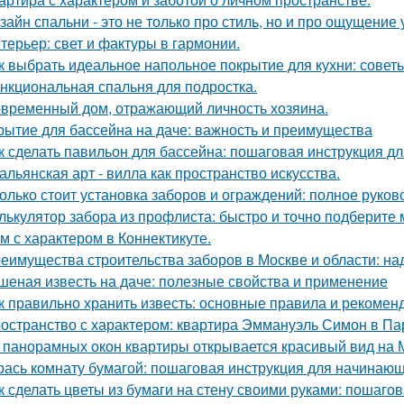
зайн спальни - это не только про стиль, но и про ощущение
терьер: свет и фактуры в гармонии.
к выбрать идеальное напольное покрытие для кухни: совет
нкциональная спальня для подростка.
временный дом, отражающий личность хозяина.
рытие для бассейна на даче: важность и преимущества
к сделать павильон для бассейна: пошаговая инструкция 
альянская арт - вилла как пространство искусства.
олько стоит установка заборов и ограждений: полное руков
лькулятор забора из профлиста: быстро и точно подберите
м с характером в Коннектикуте.
еимущества строительства заборов в Москве и области: над
шеная известь на даче: полезные свойства и применение
к правильно хранить известь: основные правила и рекомен
остранство с характером: квартира Эммануэль Симон в Па
 панорамных окон квартиры открывается красивый вид на 
рась комнату бумагой: пошаговая инструкция для начинаю
к сделать цветы из бумаги на стену своими руками: пошаго