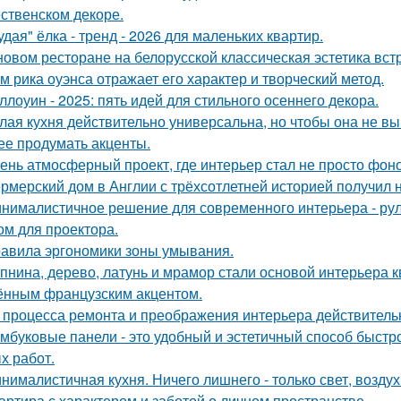
ственском декоре.
удая" ёлка - тренд - 2026 для маленьких квартир.
новом ресторане на белорусской классическая эстетика вст
м рика оуэнса отражает его характер и творческий метод.
ллоуин - 2025: пять идей для стильного осеннего декора.
лая кухня действительно универсальна, но чтобы она не в
ее продумать акценты.
ень атмосферный проект, где интерьер стал не просто фон
рмерский дом в Англии с трёхсотлетней историей получил 
нималистичное решение для современного интерьера - ру
ом для проектора.
авила эргономики зоны умывания.
пнина, дерево, латунь и мрамор стали основой интерьера 
ённым французским акцентом.
 процесса ремонта и преображения интерьера действитель
мбуковые панели - это удобный и эстетичный способ быстр
х работ.
нималистичная кухня. Ничего лишнего - только свет, воздух
артира с характером и заботой о личном пространстве.