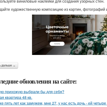
пользуйте виниловые наклейки для создания узорных стен.
здайте художественную композицию из картин, фотографий 
ь дальше →
ледние обновления на сайте:
ую прихожую выбрали бы для себя?
ая квартира 48 кв.
же пять лет как замужем, мне 27, у нас есть дочь - ей четыре 