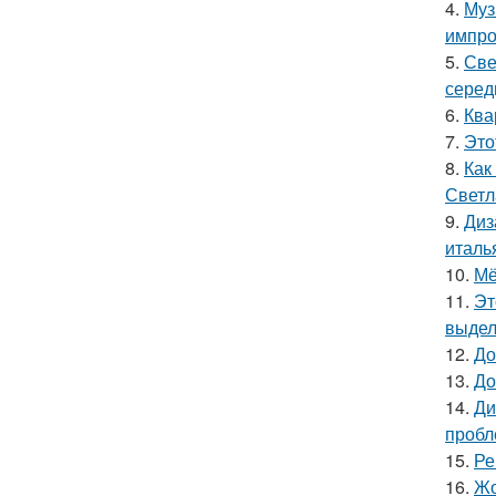
4.
Муз
импро
5.
Све
серед
6.
Ква
7.
Это
8.
Как
Светл
9.
Диз
италь
10.
Мё
11.
Эт
выдел
12.
До
13.
До
14.
Ди
пробл
15.
Ре
16.
Жо