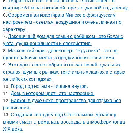
5.
Терракота и настенная роспись - яркий акцент в
квартире 61 м на соколиной горе, созданной под аренду.
6.
Современная квартира в Минске с французским
настроением - светлая, воздушная и очень личная по
характеру.
7.
Лаконичный дом для семьи с ребёнком - это баланс
уюта, функциональности и спокойствия.
8.
Московский офис девелопера "Брусника" - это не
просто рабочие места, а продуманная экосистема.
9.
Этот дом словно собран из впечатлений о дальних
странах, шумных рынках, текстильных лавках и старых
английских коттеджах.
10.
Город под ногами - тишина внутри.
11.
Дом, в котором цвет - это настроение.
12.
Балкон в духе бохо: пространство для отдыха без
расписания.
13.
Создавая свой дом под Стокгольмом, дизайнер
мимми смарт стремилась воссоздать атмосферу конца
XIX века.