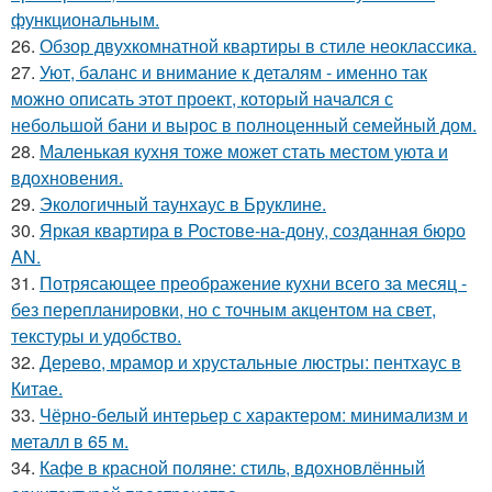
функциональным.
26.
Обзор двухкомнатной квартиры в стиле неоклассика.
27.
Уют, баланс и внимание к деталям - именно так
можно описать этот проект, который начался с
небольшой бани и вырос в полноценный семейный дом.
28.
Маленькая кухня тоже может стать местом уюта и
вдохновения.
29.
Экологичный таунхаус в Бруклине.
30.
Яркая квартира в Ростове-на-дону, созданная бюро
AN.
31.
Потрясающее преображение кухни всего за месяц -
без перепланировки, но с точным акцентом на свет,
текстуры и удобство.
32.
Дерево, мрамор и хрустальные люстры: пентхаус в
Китае.
33.
Чёрно-белый интерьер с характером: минимализм и
металл в 65 м.
34.
Кафе в красной поляне: стиль, вдохновлённый