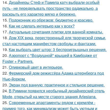
14.
Дизайнеры Стеф и Памела катч выбрали особый
путь - не переделывать пространство радикально, а
раскрыть его характер мягко и бережно.
15.
Подоконник из обрезков: бюджетно и красиво.
16.
Как не сделать интерьер как у всех?
17.
Актуальные сочетания плитки для ванной комнаты.
18.
Дом XIX века, перестроенный для творческой семьи,
стал настоящим манифестом свободы и фантазии.
19.
Как выбрать цвет штор: 3 беспроигрышных решения.
20.
Аэропорт с "Воздушной" крышей в Камбодже от
Foster + Partners.
21.
Оливковый цвет в интерьере.
22.
Фермерский дом режиссёра Адама штернберга под
Нью-йорком.
23.
Экран под ванную: практичное и стильное решение.
24.
В Римини появился необычный дизайнерский отель
Mode, открытый на месте старого здания Arlesiana.
25.
Современные апартаменты рядом с кремлём -
пример того, как минимализм может быть уютным и