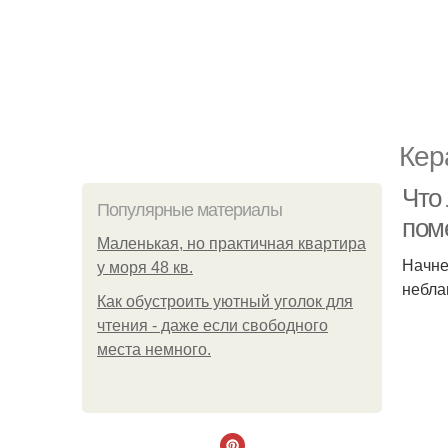
Кер
Что
Популярные материалы
пом
Маленькая, но практичная квартира
Начне
у моря 48 кв.
небла
Как обустроить уютный уголок для
чтения - даже если свободного
места немного.