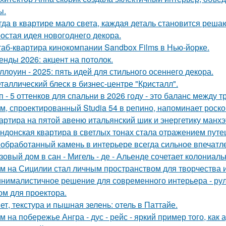
ы.
гда в квартире мало света, каждая деталь становится реша
остая идея новогоднего декора.
аб-квартира кинокомпании Sandbox Films в Нью-йорке.
енды 2026: акцент на потолок.
ллоуин - 2025: пять идей для стильного осеннего декора.
таллический блеск в бизнес-центре "Кристалл".
п - 5 оттенков для спальни в 2026 году - это баланс между
м, спроектированный Studia 54 в репино, напоминает роск
артира на пятой авеню итальянский шик и энергетику манх
ндонская квартира в светлых тонах стала отражением путе
обработанный камень в интерьере всегда сильное впечатл
зовый дом в сан - Мигель - де - Альенде сочетает колониал
м на Сицилии стал личным пространством для творчества и
нималистичное решение для современного интерьера - ру
ом для проектора.
ет, текстура и пышная зелень: отель в Паттайе.
м на побережье Ангра - дус - рейс - яркий пример того, ка