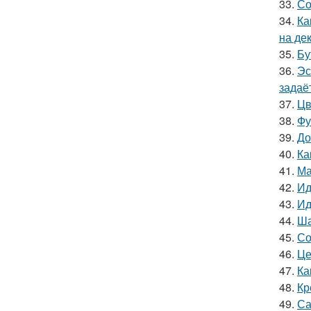
33.
Со
34.
Ка
на де
35.
Бу
36.
Эс
задаё
37.
Цв
38.
Фу
39.
До
40.
Ка
41.
Ма
42.
Ид
43.
Ид
44.
Ша
45.
Со
46.
Це
47.
Ка
48.
Кр
49.
Са