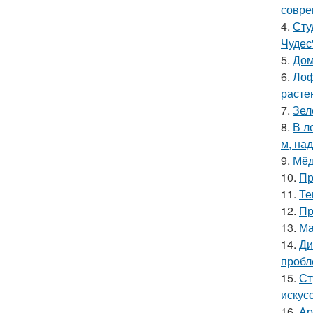
совре
4.
Сту
Чудес
5.
Дом
6.
Лоф
расте
7.
Зел
8.
В л
м, на
9.
Мёд
10.
Пр
11.
Те
12.
Пр
13.
Ма
14.
Ди
пробл
15.
Ст
искус
16.
Ар