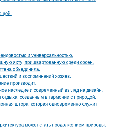
ющей.
 трендовостью и универсальностью.
ошную яхту, пришвартованную среди сосен.
эттена объединила.
шествий и воспоминаний хозяев.
ение производит.
ьное наследие и современный взгляд на дизайн.
 отдыха, созданным в гармонии с природой.
лонная штора, которая одновременно служит
к архитектура может стать продолжением природы.