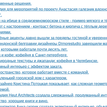
менные решения.
дия для мероприятий по проекту Анастасия галезник вдохн
".
 на ибице в средиземноморском стиле - пример мягкого и 
т с настроением - контраст бетона и кирпича с тёплым де
ниями.
ёные акценты давно вышли за пределы гостиной и уверенно
ондонской белгравии дизайнеры Dimorestudio завершили м
д которыми работали почти десять лет.
 и кофе: кофейня в Санкт-петербурге.
иродные текстуры и джапанди: кофейня в Челябинске.
мный интерьер с эффектом заката.
остранство, которое работает вместе с командой.
ленький городской дом с характером.
зайнер Кристина Потоцкая показывает, как сложная геомет
емой.
удия Heut Architects создала сдержанный, продуманный ин
ство, хорошие книги и вино.
хитектор Анна скорик создала эклектичный интерьер, объ