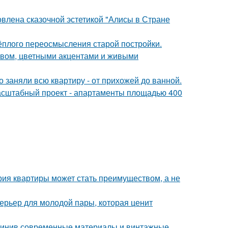
овлена сказочной эстетикой "Алисы в Стране
тёплого переосмысления старой постройки.
ревом, цветными акцентами и живыми
 заняли всю квартиру - от прихожей до ванной.
асштабный проект - апартаменты площадью 400
рия квартиры может стать преимуществом, а не
терьер для молодой пары, которая ценит
единив современные материалы и винтажные