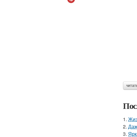
читат
Пос
1.
Жиз
2.
Даж
3.
Ярк