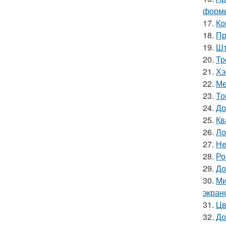
форм
17.
Ко
18.
Пр
19.
Шт
20.
Тр
21.
Хэ
22.
Ме
23.
То
24.
До
25.
Кв
26.
Ло
27.
Не
28.
Ро
29.
До
30.
Ми
экран
31.
Цв
32.
До