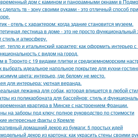
временный дом с камином и панорамными окнами в Подмо
к сделать тв - зону своими руками - это отличный способ п
коре.
тик - отель с характером: когда здание становится музеем.
тетичная лестница в доме - это не просто функциональный 
т стиль и атмосферу.
ет, тепло и итальянский характер: как оформить интерьер с
нкциональность с видом на город.
м в Торонто с 19 видами плитки и средиземноморским наст
к выбрать идеальное напольное покрытие для кухни-гостин
ксимум цвета: интерьер, где белому не место.
ея для интерьера: уютная веранда.
еальная лежанка для собак, которая впишется в любой стил
тры из поликарбоната для бассейнов: стиль и функциональ
временная квартира в Минске с настроением Франции.
ны на заборы под ключ: полное руководство по стоимости
кие интересные факты о Кремле
еативный домашний декор из бумаги: 5 простых идей
модельный декор из картона: как украсить стены своими ру