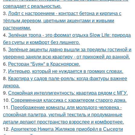
совпадает с реальностью.
3.
Лофт с настроением - контраст бетона и кирпича с
тёплым деревом, цветными акцентами и живыми
растениями.
4.
Зелёная тропа - это формат отдыха Slow Life: природа
без суеты и комфорт без лишнего.
5.
Зелёные акценты давно вышли за пределы гостиной и
уверенно заняли всю квартиру - от прихожей до ванной.
6.
Ресторан "Буян" в Красноярске.
7.
Интерьер, который не нуждается в громких словах.
8.
Квартира у садов пале-рояль: когда фактуры важнее
декора.
9.
Спокойная интеллигентность: квартира рядом с МГУ.
10.
Современная классика с характером старого дома.
11.
Преображение комнаты для молодого человека -
спокойная палитра, уютный текстиль и продуманные
детали делают пространство взрослее и комфортнее.
12.
Архитектор Никита Жиляков приобрёл в Сысерти