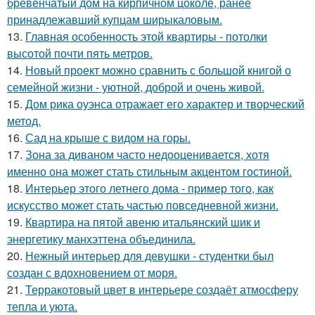
бревенчатый дом на кирпичном цоколе, ранее
принадлежавший купцам ширыкаловым.
13.
Главная особенность этой квартиры - потолки
высотой почти пять метров.
14.
Новый проект можно сравнить с большой книгой о
семейной жизни - уютной, доброй и очень живой.
15.
Дом рика оуэнса отражает его характер и творческий
метод.
16.
Сад на крыше с видом на горы.
17.
Зона за диваном часто недооценивается, хотя
именно она может стать стильным акцентом гостиной.
18.
Интерьер этого летнего дома - пример того, как
искусство может стать частью повседневной жизни.
19.
Квартира на пятой авеню итальянский шик и
энергетику манхэттена объединила.
20.
Нежный интерьер для девушки - студентки был
создан с вдохновением от моря.
21.
Терракотовый цвет в интерьере создаёт атмосферу
тепла и уюта.