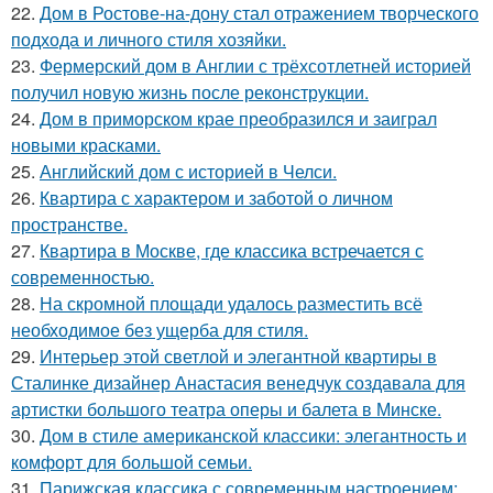
22.
Дом в Ростове-на-дону стал отражением творческого
подхода и личного стиля хозяйки.
23.
Фермерский дом в Англии с трёхсотлетней историей
получил новую жизнь после реконструкции.
24.
Дом в приморском крае преобразился и заиграл
новыми красками.
25.
Английский дом с историей в Челси.
26.
Квартира с характером и заботой о личном
пространстве.
27.
Квартира в Москве, где классика встречается с
современностью.
28.
На скромной площади удалось разместить всё
необходимое без ущерба для стиля.
29.
Интерьер этой светлой и элегантной квартиры в
Сталинке дизайнер Анастасия венедчук создавала для
артистки большого театра оперы и балета в Минске.
30.
Дом в стиле американской классики: элегантность и
комфорт для большой семьи.
31.
Парижская классика с современным настроением: