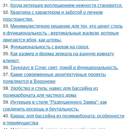
31.
Когда интерьер воплощением нежности становится.
32.
Квартира с характером и заботой о личном
пространстве.
33.
Минималистичное решение для тех, кто ценит стиль
и функциональность - вертикальные жалюзи, которые
двигаются вбок, как шторы.
34.
Функциональность с видом на город.
35.
Как размер и форма зеркала на ванную комнату
влияют.
36.
Таунхаус в Сочи: свет, покой и функциональность.
37.
Какие современные архитектурные проекты
появляются в Воронеже
38.
Удобство и стиль: навес для бассейна из
поликарбоната для частного дома
39.
Интерьер в стиле "Разрушенного Замка": как
соединить роскошь и брутальность.
40.
Каркас для бассейна из поликарбоната: особенности
и преимущества