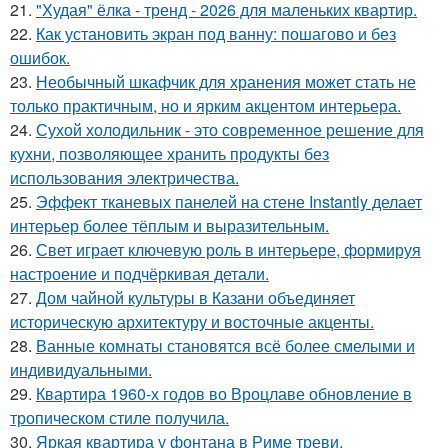
21.
"Худая" ёлка - тренд - 2026 для маленьких квартир.
22.
Как установить экран под ванну: пошагово и без
ошибок.
23.
Необычный шкафчик для хранения может стать не
только практичным, но и ярким акцентом интерьера.
24.
Сухой холодильник - это современное решение для
кухни, позволяющее хранить продукты без
использования электричества.
25.
Эффект тканевых панелей на стене Instantly делает
интерьер более тёплым и выразительным.
26.
Свет играет ключевую роль в интерьере, формируя
настроение и подчёркивая детали.
27.
Дом чайной культуры в Казани объединяет
историческую архитектуру и восточные акценты.
28.
Ванные комнаты становятся всё более смелыми и
индивидуальными.
29.
Квартира 1960-х годов во Вроцлаве обновление в
тропическом стиле получила.
30.
Яркая квартира у фонтана в Риме треви.