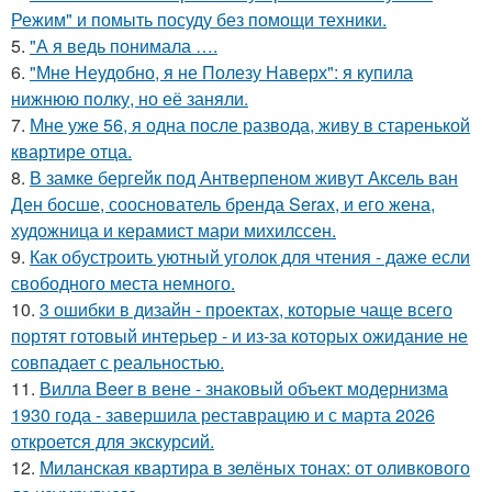
Режим" и помыть посуду без помощи техники.
5.
"А я ведь понимала ….
6.
"Мне Неудобно, я не Полезу Наверх": я купила
нижнюю полку, но её заняли.
7.
Мне уже 56, я одна после развода, живу в старенькой
квартире отца.
8.
В замке бергейк под Антверпеном живут Аксель ван
Ден босше, сооснователь бренда Serax, и его жена,
художница и керамист мари михилссен.
9.
Как обустроить уютный уголок для чтения - даже если
свободного места немного.
10.
3 ошибки в дизайн - проектах, которые чаще всего
портят готовый интерьер - и из-за которых ожидание не
совпадает с реальностью.
11.
Вилла Beer в вене - знаковый объект модернизма
1930 года - завершила реставрацию и с марта 2026
откроется для экскурсий.
12.
Миланская квартира в зелёных тонах: от оливкового