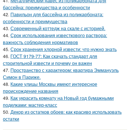
41.
Металлический навес из поликарбоната для
бассейна: преимущества и особенности
42.
Павильон для бассейна из поликарбоната:
особенности и преимущества
43.
Современный коттедж на скале с историей.
44.
Срок использования известкового раствора:
важность соблюдения нормативов
45.
Срок хранения хлорной извести: что нужно знать
46.
ГОСТ 9179-77: Как скачать стандарт для
строительной извести и почему он важен
47.
Пространство с характером: квартира Эммануэль
Симон в Париже.
48.
Какие улицы Москвы имеют интересное
происхождение названия
49.
Как украсить комнату на Новый год бумажными
поделками: мастер-класс
50.
Декор из остатков обоев: как красиво использовать
остатки