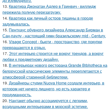
до изумрудного.
13.
Квартира Джонатан Адлер в Гринвич - виллидж
пережила полную перезагрузку.
14.
Квартира как личный остров тишины в городе
задумывалась.
15.
Пентхаус обувного дизайнера Александр Бирман в
Сан-паулу - настоящий гимн бразильскому mid - Century.
16.
Visage Concept - бьюти - пространство, где покупки
превращаются в отдых.
17.
Этот интерьер строится не вокруг трендов, а вокруг
любви к предметному дизайну.
18.
В интерьерах нового ресторана Grande Bibliotheca на
белорусской классические элементы переплетаются с
атмосферой старинной библиотеки.
19.
Дизайнеры студии Nuova Home создали интерьер, в
котором нет ничего лишнего, но есть характер и
продуманность.
20.
Нантакет обычно ассоциируется с легкими,
воздушными интерьерами в морской эстетике.