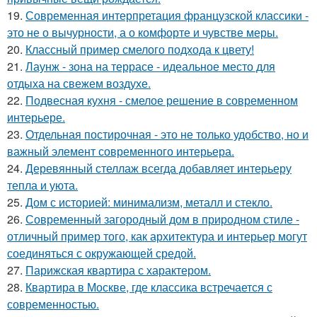
19.
Современная интерпретация французской классики -
это не о вычурности, а о комфорте и чувстве меры.
20.
Классный пример смелого подхода к цвету!
21.
Лаунж - зона на террасе - идеальное место для
отдыха на свежем воздухе.
22.
Подвесная кухня - смелое решение в современном
интерьере.
23.
Отдельная постирочная - это не только удобство, но и
важный элемент современного интерьера.
24.
Деревянный стеллаж всегда добавляет интерьеру
тепла и уюта.
25.
Дом с историей: минимализм, металл и стекло.
26.
Современный загородный дом в природном стиле -
отличный пример того, как архитектура и интерьер могут
соединяться с окружающей средой.
27.
Парижская квартира с характером.
28.
Квартира в Москве, где классика встречается с
современностью.