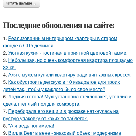
читать дальше →
Последние обновления на сайте:
1.
Реализованным интерьером квартиры в старом
фонде в СПб делимся.
2.
Уютная кухня - гостиная в приятной цветовой гамме.
3.
Небольшая, но очень комфортная квартира площадью
32 кв.
4.
Аля с мужем купили квартиру ради винтажных кресел.
5.
Как обустроить детскую в 10 квадратов для троих
детей так, чтобы у каждого было свое место?
6.
Лоджия готова! Муж установил стеклопакет, утеплил и
сделал теплый пол для комфорта.
7.
Перебирала его вещи и в рюкзаке наткнулась на
пустую упаковку от каких-то таблеток.
8.
"А я ведь понимала!
9.
Вилла Beer в вене - знаковый объект модернизма