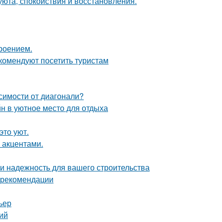
 уюта, спокойствия и восстановления.
роением.
комендуют посетить туристам
симости от диагонали?
н в уютное место для отдыха
это уют.
 акцентами.
 и надежность для вашего строительства
и рекомендации
ьер
ий