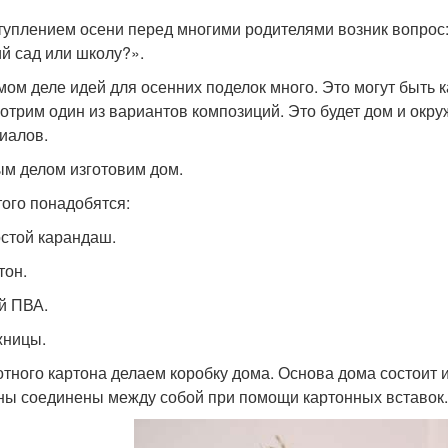
туплением осени перед многими родителями возник вопрос:
ий сад или школу?».
мом деле идей для осенних поделок много. Это могут быть к
отрим один из вариантов композиций. Это будет дом и окр
иалов.
м делом изготовим дом.
того понадобятся:
остой карандаш.
тон.
ей ПВА.
жницы.
отного картона делаем коробку дома. Основа дома состоит 
ны соединены между собой при помощи картонных вставок.