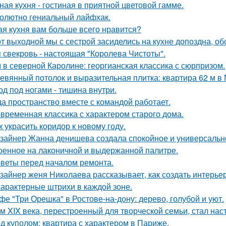
ная кухня - гостиная в приятной цветовой гамме.
олютно гениальный лайфхак.
ая кухня вам больше всего нравится?
от выходной мы с сестрой засиделись на кухне допоздна, об
 свекровь - настоящая "Королева Чистоты".
 в северной Каролине: георгианская классика с сюрпризом.
евянный потолок и выразительная плитка: квартира 62 м в 
од под ногами - тишина внутри.
да пространство вместе с командой работает.
временная классика с характером старого дома.
к украсить коридор к новому году.
зайнер Жанна денишева создала спокойное и универсально
оенное на лаконичной и выдержанной палитре.
веты перед началом ремонта.
зайнер женя Николаева рассказывает, как создать интерьер
характерные штрихи в каждой зоне.
фе "Три Орешка" в Ростове-на-дону: дерево, голубой и уют.
м XIX века, перестроенный для творческой семьи, стал н
д куполом: квартира с характером в Париже.