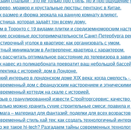
зайн спальни - это не только про стиль, но и про ощущение
рево, мрамор и хрустальные люстры: пентхаус в Китае.
к размер и форма зеркала на ванную комнату влияют.
стница, которая задаёт тон всему дому.
м в Торонто с 19 видами плитки и средиземноморским наст
кие основные достопримечательности Санкт-Петербурга ре
стирочный уголок в квартире: как организовать с умом.
тный минимализм в Антверпене: квартира с характером.
к рассчитать оптимальное расстояние до телевизора в зави
к навес из поликарбоната превратит ваш небольшой бассей
лектика с историей: дом в Лондоне.
кий интерьер в лондонском доме XIX века: когда смелость - 
временный дом с французским настроением и этническими
временный коттедж на скале с историей.
зыв о гранулированной извести Стройторгсервис: качество
олько можно хранить сухие строительные смеси: правила 
мага – материал для фантазий: поделки для всех возрастов
временный стиль хай тек: как создать технологичный интер
о же такое hi-tech? Разгадаем тайны современных технолог