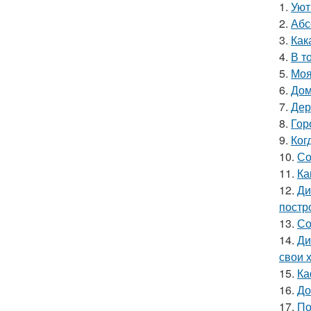
1.
Уют
2.
Абс
3.
Как
4.
В т
5.
Моя
6.
Дом
7.
Дер
8.
Гор
9.
Ког
10.
Со
11.
Ка
12.
Ди
постр
13.
Со
14.
Ди
свои 
15.
Ка
16.
До
17.
По