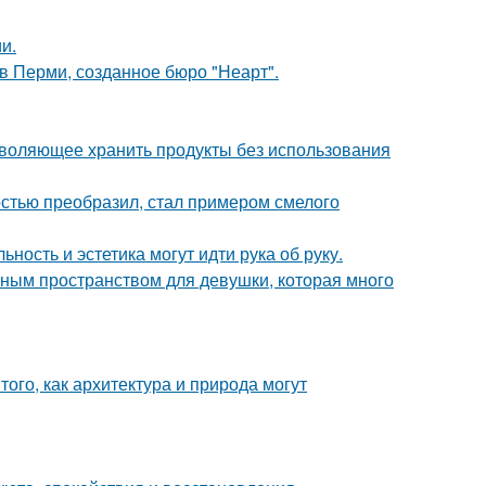
и.
в Перми, созданное бюро "Неарт".
зволяющее хранить продукты без использования
остью преобразил, стал примером смелого
ность и эстетика могут идти рука об руку.
тным пространством для девушки, которая много
ого, как архитектура и природа могут