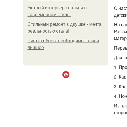
С нас
Уютный интерьер спальни в
детск
современном стиле.
На са
Стильный ремонт в двушке - мечта
Рассм
реальностью стала!
матер
Чистка обоев: необходимость или
Первы
лишнее
Для э
1. Пр
2. Кар
3. Кл
4. Но
Из пл
сторо