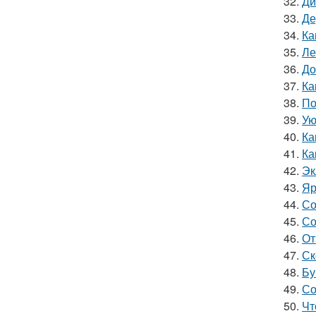
32.
Ди
33.
Де
34.
Ка
35.
Ле
36.
До
37.
Ка
38.
По
39.
Ую
40.
Ка
41.
Ка
42.
Эк
43.
Яр
44.
Со
45.
Со
46.
От
47.
Ск
48.
Бу
49.
Со
50.
Чт