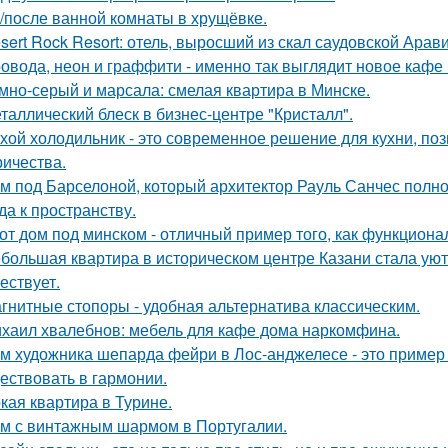
/после ванной комнаты в хрущёвке.
sert Rock Resort: отель, выросший из скал саудовской Арави
овода, неон и граффити - именно так выглядит новое кафе 
мно-серый и марсала: смелая квартира в Минске.
таллический блеск в бизнес-центре "Кристалл".
хой холодильник - это современное решение для кухни, по
ричества.
м под Барселоной, который архитектор Рауль Санчес полн
да к пространству.
от дом под минском - отличный пример того, как функциональ
большая квартира в историческом центре Казани стала ую
ествует.
гнитные стопоры - удобная альтернатива классическим.
хаил хвалебнов: мебель для кафе дома наркомфина.
м художника шепарда фейри в Лос-анджелесе - это пример т
ествовать в гармонии.
кая квартира в Турине.
м с винтажным шармом в Португалии.