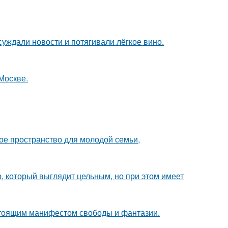
суждали новости и потягивали лёгкое вино.
Москве.
е пространство для молодой семьи,
, который выглядит цельным, но при этом имеет
астоящим манифестом свободы и фантазии.