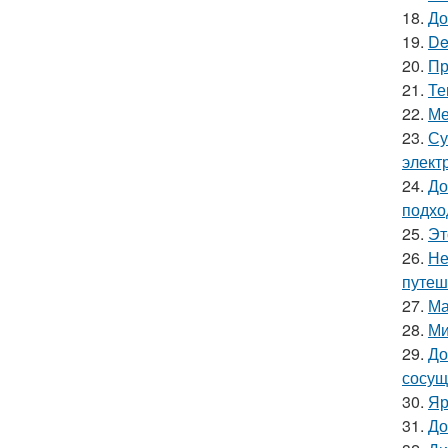
18.
До
19.
De
20.
Пр
21.
Те
22.
Ме
23.
Су
элект
24.
До
подхо
25.
Эт
26.
Не
путеш
27.
Ма
28.
Ми
29.
До
сосущ
30.
Яр
31.
До