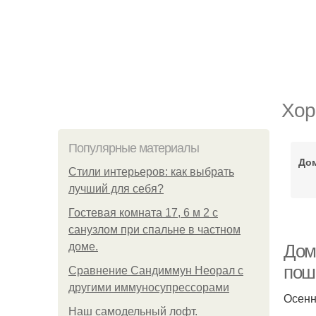
Хор
Популярные материалы
Дом
Стили интерьеров: как выбрать
лучший для себя?
Гостевая комната 17, 6 м 2 с
санузлом при спальне в частном
доме.
Дом
пош
Сравнение Сандиммун Неорал с
другими иммуносупрессорами
Осенн
Наш самодельный лофт.