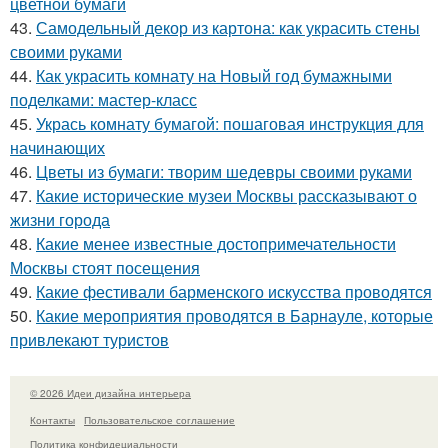
цветной бумаги
43.
Самодельный декор из картона: как украсить стены
своими руками
44.
Как украсить комнату на Новый год бумажными
поделками: мастер-класс
45.
Укрась комнату бумагой: пошаговая инструкция для
начинающих
46.
Цветы из бумаги: творим шедевры своими руками
47.
Какие исторические музеи Москвы рассказывают о
жизни города
48.
Какие менее известные достопримечательности
Москвы стоят посещения
49.
Какие фестивали барменского искусства проводятся
50.
Какие мероприятия проводятся в Барнауле, которые
привлекают туристов
© 2026 Идеи дизайна интерьера
Контакты
Пользовательское соглашение
Политика конфидециальности