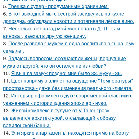
5.
Трешка с супер - продуманным хранением.
6.
В тот выходной мы с сестрой засиделись на кухне
допоздна, обсуждали новости и потягивали лёгкое вино.
7.
Несколько лет назад мой муж попал в ДТП - сам
виноват, въехал в другую женщину.
8.
После развода с мужем я одна воспитываю сына, ему
семь лет.
9.
Задаюсь вопросом: осознают ли жёны, вернувшие
мужа от другой, что он остался не из любви?
10.
Я вышла замуж поздно: мне было 33, мужу - 36.
11.
Цвет напрямую влияет на ощущение "Температуры"
пространства - даже без изменения реального климата.
12.
Интерьер оформлен в духе современной классики с
уважением к истории здания эпохи ар - нуво.
13.
Жилой комплекс в тулуме от V Taller сразу
выделяется архитектурой, отсылающей к образу
вавилонской башни.
14.
Эти яркие апартаменты находятся прямо на борту