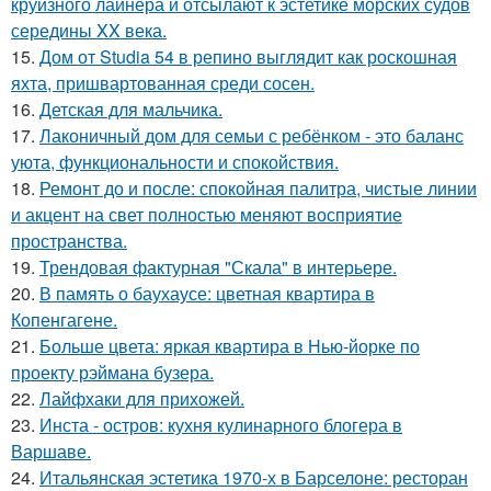
круизного лайнера и отсылают к эстетике морских судов
середины XX века.
15.
Дом от Studia 54 в репино выглядит как роскошная
яхта, пришвартованная среди сосен.
16.
Детская для мальчика.
17.
Лаконичный дом для семьи с ребёнком - это баланс
уюта, функциональности и спокойствия.
18.
Ремонт до и после: спокойная палитра, чистые линии
и акцент на свет полностью меняют восприятие
пространства.
19.
Трендовая фактурная "Скала" в интерьере.
20.
В память о баухаусе: цветная квартира в
Копенгагене.
21.
Больше цвета: яркая квартира в Нью-йорке по
проекту рэймана бузера.
22.
Лайфхаки для прихожей.
23.
Инста - остров: кухня кулинарного блогера в
Варшаве.
24.
Итальянская эстетика 1970-х в Барселоне: ресторан