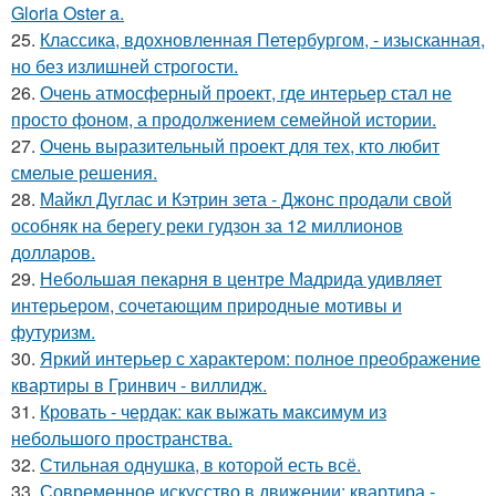
Gloria Oster a.
25.
Классика, вдохновленная Петербургом, - изысканная,
но без излишней строгости.
26.
Очень атмосферный проект, где интерьер стал не
просто фоном, а продолжением семейной истории.
27.
Очень выразительный проект для тех, кто любит
смелые решения.
28.
Майкл Дуглас и Кэтрин зета - Джонс продали свой
особняк на берегу реки гудзон за 12 миллионов
долларов.
29.
Небольшая пекарня в центре Мадрида удивляет
интерьером, сочетающим природные мотивы и
футуризм.
30.
Яркий интерьер с характером: полное преображение
квартиры в Гринвич - виллидж.
31.
Кровать - чердак: как выжать максимум из
небольшого пространства.
32.
Стильная однушка, в которой есть всё.
33.
Современное искусство в движении: квартира -