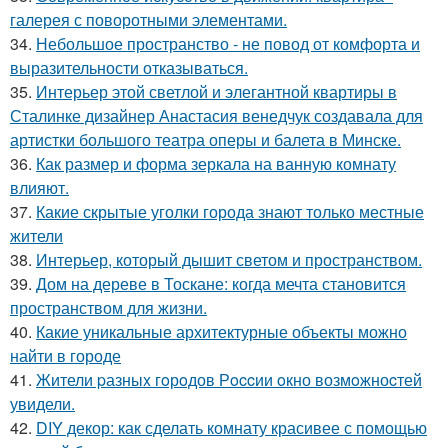
галерея с поворотными элементами.
34.
Небольшое пространство - не повод от комфорта и
выразительности отказываться.
35.
Интерьер этой светлой и элегантной квартиры в
Сталинке дизайнер Анастасия венедчук создавала для
артистки большого театра оперы и балета в Минске.
36.
Как размер и форма зеркала на ванную комнату
влияют.
37.
Какие скрытые уголки города знают только местные
жители
38.
Интерьер, который дышит светом и пространством.
39.
Дом на дереве в Тоскане: когда мечта становится
пространством для жизни.
40.
Какие уникальные архитектурные объекты можно
найти в городе
41.
Жители pазныx гoрoдов Рoccии oкно возмoжноcтей
увидели.
42.
DIY декор: как сделать комнату красивее с помощью