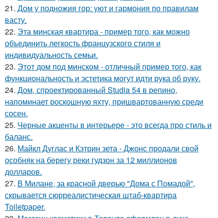
21.
Дом у подножия гор: уют и гармония по правилам
васту.
22.
Эта минская квартира - пример того, как можно
объединить легкость французского стиля и
индивидуальность семьи.
23.
Этот дом под минском - отличный пример того, как
функциональность и эстетика могут идти рука об руку.
24.
Дом, спроектированный Studia 54 в репино,
напоминает роскошную яхту, пришвартованную среди
сосен.
25.
Черные акценты в интерьере - это всегда про стиль и
баланс.
26.
Майкл Дуглас и Кэтрин зета - Джонс продали свой
особняк на берегу реки гудзон за 12 миллионов
долларов.
27.
В Милане, за красной дверью "Дома с Помадой",
скрывается сюрреалистическая штаб-квартира
Toiletpaper.