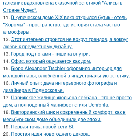
галезник вдохновлена сказочной эстетикой "Алисы в
Стране Чудес".
11.
В купеческом доме XIX века открылся бутик - отель
"Хоромы" - пространство, где история стала частью
атмосферы.
12.
Этот интерьер строится не вокруг трендов, а вокруг
любви к предметному дизайну.
13.
Город под ногами - тишина внутри.
14.
Офис, который ощущается как дом.
15.
Бюро Alexander Tischler оформило интерьер для
молодой пары, влюблённой в индустриальную эстетику.
16.
Личный опыт: дача интерьерного фотографа и
дизайнера в Подмосковье.
17.
Парижское жилище жюльена себбана - это не просто
дом, а полноценный манифест стиля Uchronia.
18.
Викторианский шик и современный комфорт: как в
мельбурнском доме объединили две эпохи.
19.
Первая точка новой сети St.
20.
Простая идея новогоднего декора.