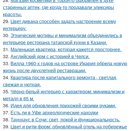
28.
Магазин косметики в Торонто оформлен в духе
старинных аптек, где когда-то продавали эликсиры
красоты.
29.
Цвет дивана способен задать настроение всему
интерьеру.
30.
Этнические мотивы и минимализм объединились в
интерьере ресторана татарской кухни в Казани.
31.
Маленькая квартира, которая кажется просторнее.
32.
Английский дом с историей в Челси.
33.
Вилла 1960-х годов на острове Икария обрела новую
жизнь после двухлетней реставрации.
34.
Квартира после капитального ремонта - светлая,
свежая и уютная.
35.
Чёрно-белый интерьер с характером: минимализм и
металл в 65 м.
36.
Идея для обновления прихожей своими руками.
37.
Есть ли в Уфе археологические находки
38.
Таунхаус в Сочи: свет, покой и функциональность.
39.
Цвет и ритм форм: обновлённый отель на побережье