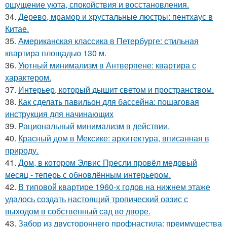
ощущение уюта, спокойствия и восстановления.
34.
Дерево, мрамор и хрустальные люстры: пентхаус в
Китае.
35.
Американская классика в Петербурге: стильная
квартира площадью 130 м.
36.
Уютный минимализм в Антверпене: квартира с
характером.
37.
Интерьер, который дышит светом и пространством.
38.
Как сделать павильон для бассейна: пошаговая
инструкция для начинающих
39.
Рациональный минимализм в действии.
40.
Красный дом в Мексике: архитектура, вписанная в
природу.
41.
Дом, в котором Элвис Пресли провёл медовый
месяц - теперь с обновлённым интерьером.
42.
В типовой квартире 1960-х годов на нижнем этаже
удалось создать настоящий тропический оазис с
выходом в собственный сад во дворе.
43.
Забор из двустороннего профнастила: преимущества