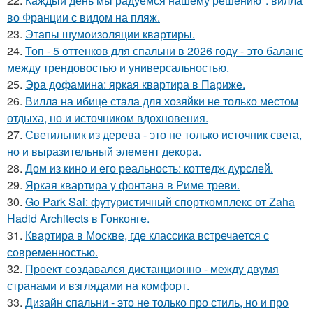
22.
Каждый день мы радуемся нашему решению": вилла
во Франции с видом на пляж.
23.
Этапы шумоизоляции квартиры.
24.
Топ - 5 оттенков для спальни в 2026 году - это баланс
между трендовостью и универсальностью.
25.
Эра дофамина: яркая квартира в Париже.
26.
Вилла на ибице стала для хозяйки не только местом
отдыха, но и источником вдохновения.
27.
Светильник из дерева - это не только источник света,
но и выразительный элемент декора.
28.
Дом из кино и его реальность: коттедж дурслей.
29.
Яркая квартира у фонтана в Риме треви.
30.
Go Park Sai: футуристичный спорткомплекс от Zaha
Hadid Architects в Гонконге.
31.
Квартира в Москве, где классика встречается с
современностью.
32.
Проект создавался дистанционно - между двумя
странами и взглядами на комфорт.
33.
Дизайн спальни - это не только про стиль, но и про