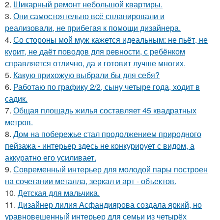
2.
Шикарный ремонт небольшой квартиры.
3.
Они самостоятельно всё спланировали и
реализовали, не прибегая к помощи дизайнера.
4.
Со стороны мой муж кажется идеальным: не пьёт, не
курит, не даёт поводов для ревности, с ребёнком
справляется отлично, да и готовит лучше многих.
5.
Какую прихожую выбрали бы для себя?
6.
Работаю по графику 2/2, сыну четыре года, ходит в
садик.
7.
Общая площадь жилья составляет 45 квадратных
метров.
8.
Дом на побережье стал продолжением природного
пейзажа - интерьер здесь не конкурирует с видом, а
аккуратно его усиливает.
9.
Современный интерьер для молодой пары построен
на сочетании металла, зеркал и арт - объектов.
10.
Детская для мальчика.
11.
Дизайнер лилия Асфандиярова создала яркий, но
уравновешенный интерьер для семьи из четырёх