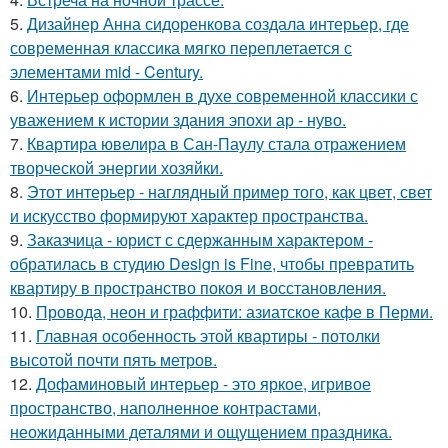
5.
Дизайнер Анна сидоренкова создала интерьер, где
современная классика мягко переплетается с
элементами mid - Century.
6.
Интерьер оформлен в духе современной классики с
уважением к истории здания эпохи ар - нуво.
7.
Квартира ювелира в Сан-Паулу стала отражением
творческой энергии хозяйки.
8.
Этот интерьер - наглядный пример того, как цвет, свет
и искусство формируют характер пространства.
9.
Заказчица - юрист с сдержанным характером -
обратилась в студию Design is Fine, чтобы превратить
квартиру в пространство покоя и восстановления.
10.
Провода, неон и граффити: азиатское кафе в Перми.
11.
Главная особенность этой квартиры - потолки
высотой почти пять метров.
12.
Дофаминовый интерьер - это яркое, игривое
пространство, наполненное контрастами,
неожиданными деталями и ощущением праздника.