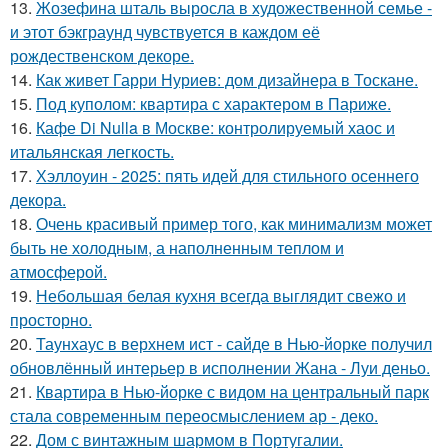
13.
Жозефина шталь выросла в художественной семье -
и этот бэкграунд чувствуется в каждом её
рождественском декоре.
14.
Как живет Гарри Нуриев: дом дизайнера в Тоскане.
15.
Под куполом: квартира с характером в Париже.
16.
Кафе Di Nulla в Москве: контролируемый хаос и
итальянская легкость.
17.
Хэллоуин - 2025: пять идей для стильного осеннего
декора.
18.
Очень красивый пример того, как минимализм может
быть не холодным, а наполненным теплом и
атмосферой.
19.
Небольшая белая кухня всегда выглядит свежо и
просторно.
20.
Таунхаус в верхнем ист - сайде в Нью-йорке получил
обновлённый интерьер в исполнении Жана - Луи деньо.
21.
Квартира в Нью-йорке с видом на центральный парк
стала современным переосмыслением ар - деко.
22.
Дом с винтажным шармом в Португалии.