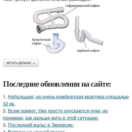
читать дальше →
Последние обновления на сайте:
1.
Небольшая, но очень комфортная квартира площадью
32 кв.
2.
Всем привет. Уже просто опускаются руки, не
понимаю, как дальше жить в этой ситуации.
3.
Последний вальс в Эвервуде.
4.
Встреча на ночной трассе.