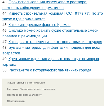
43.
Срок использования известкового раствора:
важность соблюдения нормативов
44.
Известь строительная комовая ГОСТ 9179 77: что это
такое и где применяется
45.
Какие интересные факты о Кремле
46.
Сколько можно хранить сухие строительные смеси:
правила и рекомендации
47.
Как сделать гашеную известь: пошаговая инструкция
48.
Бумага – материал для фантазий: поделки для всех
возрастов
49.
Креативные идеи: как украсить комнату с помощью
картона
50.
Расскажите о исторических памятниках города
© 2026 Идеи дизайна интерьера
Контакты
Пользовательское соглашение
Политика конфидециальности
Обратная связь