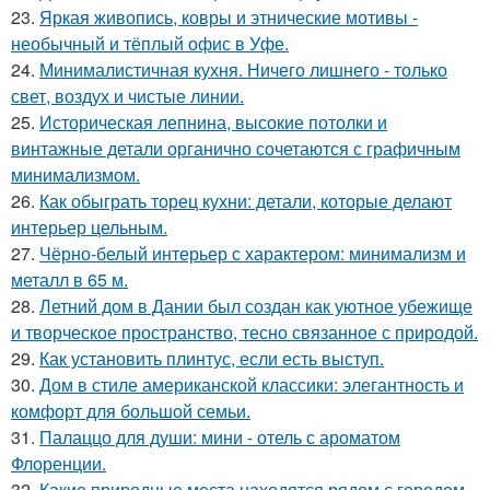
23.
Яркая живопись, ковры и этнические мотивы -
необычный и тёплый офис в Уфе.
24.
Минималистичная кухня. Ничего лишнего - только
свет, воздух и чистые линии.
25.
Историческая лепнина, высокие потолки и
винтажные детали органично сочетаются с графичным
минимализмом.
26.
Как обыграть торец кухни: детали, которые делают
интерьер цельным.
27.
Чёрно-белый интерьер с характером: минимализм и
металл в 65 м.
28.
Летний дом в Дании был создан как уютное убежище
и творческое пространство, тесно связанное с природой.
29.
Как установить плинтус, если есть выступ.
30.
Дом в стиле американской классики: элегантность и
комфорт для большой семьи.
31.
Палаццо для души: мини - отель с ароматом
Флоренции.
32.
Какие природные места находятся рядом с городом