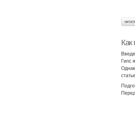
читат
Как
Введ
Гипс 
Однак
стать
Подго
Перед