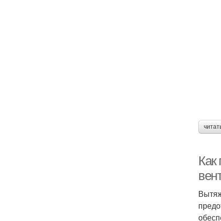
читат
Как
вен
Вытяж
предо
обесп