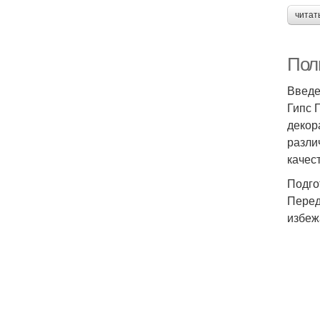
читат
Пол
Введ
Гипс 
декор
разли
качес
Подго
Перед
избеж