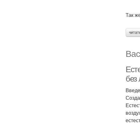
Так ж
читат
Вас
Ест
без
Введ
Созда
Естес
возду
естес