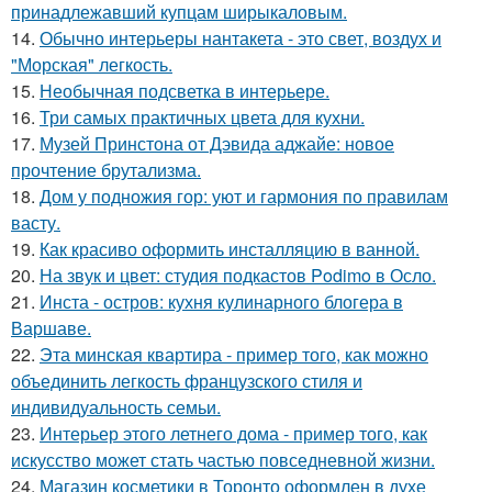
принадлежавший купцам ширыкаловым.
14.
Обычно интерьеры нантакета - это свет, воздух и
"Морская" легкость.
15.
Необычная подсветка в интерьере.
16.
Три самых практичных цвета для кухни.
17.
Музей Принстона от Дэвида аджайе: новое
прочтение брутализма.
18.
Дом у подножия гор: уют и гармония по правилам
васту.
19.
Как красиво оформить инсталляцию в ванной.
20.
На звук и цвет: студия подкастов Podimo в Осло.
21.
Инста - остров: кухня кулинарного блогера в
Варшаве.
22.
Эта минская квартира - пример того, как можно
объединить легкость французского стиля и
индивидуальность семьи.
23.
Интерьер этого летнего дома - пример того, как
искусство может стать частью повседневной жизни.
24.
Магазин косметики в Торонто оформлен в духе