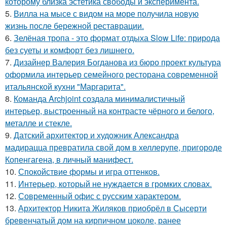
которому близка эстетика свободы и эксперимента.
5.
Вилла на мысе с видом на море получила новую
жизнь после бережной реставрации.
6.
Зелёная тропа - это формат отдыха Slow Life: природа
без суеты и комфорт без лишнего.
7.
Дизайнер Валерия Богданова из бюро проект культура
оформила интерьер семейного ресторана современной
итальянской кухни "Маргарита".
8.
Команда Archjoint создала минималистичный
интерьер, выстроенный на контрасте чёрного и белого,
металле и стекле.
9.
Датский архитектор и художник Александра
мадирацца превратила свой дом в хеллерупе, пригороде
Копенгагена, в личный манифест.
10.
Спокойствие формы и игра оттенков.
11.
Интерьер, который не нуждается в громких словах.
12.
Современный офис с русским характером.
13.
Архитектор Никита Жиляков приобрёл в Сысерти
бревенчатый дом на кирпичном цоколе, ранее