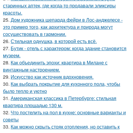
старинных аптек, где когда-то продавали эликсиры
красоты.
25.
Дом художника шепарда фейри в Лос-анджелесе -
это пример того, как архитектура и природа могут
сосуществовать в гармонии.
26.
Стильная однушка, в которой есть всё.
27.
Бутик - отель с характером: когда здание становится
музеем.
28.
Как объединить эпохи: квартира в Милане с
винтажным настроением.
29.
Искусство как источник вдохновения.
30.
Как выбрать покрытие для кухонного пола, чтобы
было тепло и уютно
31.
Американская классика в Петербурге: стильная
квартира площадью 130 м.
32.
Что постелить на пол в кухне: основные варианты и
советы
33.
Как можно скрыть стояк отопления, но оставить к