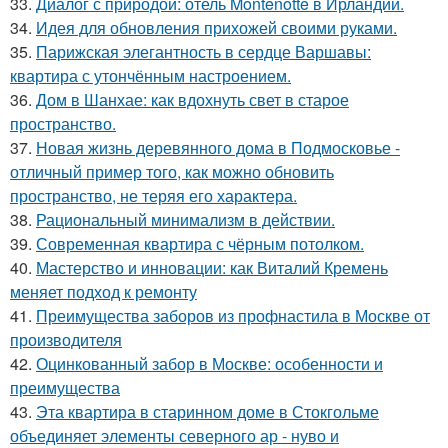
33.
Диалог с природой: отель Montenotte в Ирландии.
34.
Идея для обновления прихожей своими руками.
35.
Парижская элегантность в сердце Варшавы:
квартира с утончённым настроением.
36.
Дом в Шанхае: как вдохнуть свет в старое
пространство.
37.
Новая жизнь деревянного дома в Подмосковье -
отличный пример того, как можно обновить
пространство, не теряя его характера.
38.
Рациональный минимализм в действии.
39.
Современная квартира с чёрным потолком.
40.
Мастерство и инновации: как Виталий Кремень
меняет подход к ремонту
41.
Преимущества заборов из профнастила в Москве от
производителя
42.
Оцинкованный забор в Москве: особенности и
преимущества
43.
Эта квартира в старинном доме в Стокгольме
объединяет элементы северного ар - нуво и