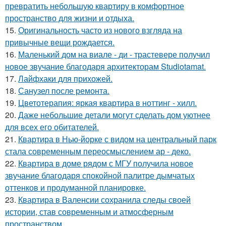
превратить небольшую квартиру в комфортное
пространство для жизни и отдыха.
15.
Оригинальность часто из нового взгляда на
привычные вещи рождается.
16.
Маленький дом на виале - ди - трастевере получил
новое звучание благодаря архитекторам Studiotamat.
17.
Лайфхаки для прихожей.
18.
Санузел после ремонта.
19.
Цветотерапия: яркая квартира в ноттинг - хилл.
20.
Даже небольшие детали могут сделать дом уютнее
для всех его обитателей.
21.
Квартира в Нью-йорке с видом на центральный парк
стала современным переосмыслением ар - деко.
22.
Квартира в доме рядом с МГУ получила новое
звучание благодаря спокойной палитре дымчатых
оттенков и продуманной планировке.
23.
Квартира в Валенсии сохранила следы своей
истории, став современным и атмосферным
пространством.