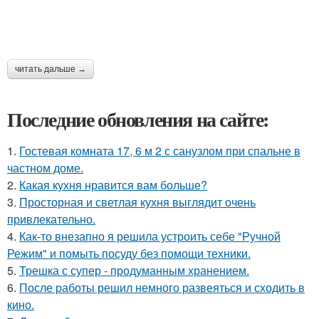
читать дальше →
Последние обновления на сайте:
1.
Гостевая комната 17, 6 м 2 с санузлом при спальне в
частном доме.
2.
Какая кухня нравится вам больше?
3.
Просторная и светлая кухня выглядит очень
привлекательно.
4.
Как-то внезапно я решила устроить себе "Ручной
Режим" и помыть посуду без помощи техники.
5.
Трешка с супер - продуманным хранением.
6.
После работы решил немного развеяться и сходить в
кино.