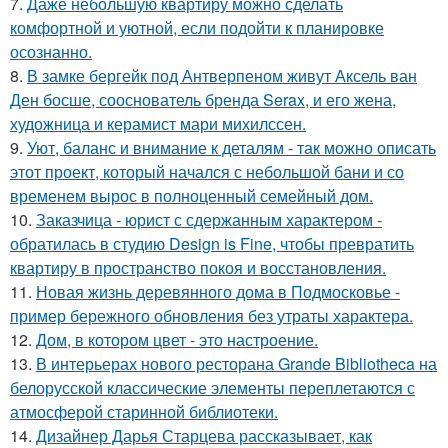
7.
Даже небольшую квартиру можно сделать
комфортной и уютной, если подойти к планировке
осознанно.
8.
В замке бергейк под Антверпеном живут Аксель ван
Ден босше, сооснователь бренда Serax, и его жена,
художница и керамист мари михилссен.
9.
Уют, баланс и внимание к деталям - так можно описать
этот проект, который начался с небольшой бани и со
временем вырос в полноценный семейный дом.
10.
Заказчица - юрист с сдержанным характером -
обратилась в студию Design is Fine, чтобы превратить
квартиру в пространство покоя и восстановления.
11.
Новая жизнь деревянного дома в Подмосковье -
пример бережного обновления без утраты характера.
12.
Дом, в котором цвет - это настроение.
13.
В интерьерах нового ресторана Grande Bibliotheca на
белорусской классические элементы переплетаются с
атмосферой старинной библиотеки.
14.
Дизайнер Дарья Старцева рассказывает, как