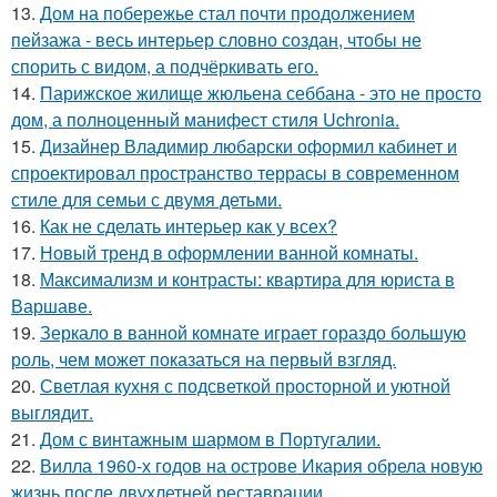
13.
Дом на побережье стал почти продолжением
пейзажа - весь интерьер словно создан, чтобы не
спорить с видом, а подчёркивать его.
14.
Парижское жилище жюльена себбана - это не просто
дом, а полноценный манифест стиля Uchronia.
15.
Дизайнер Владимир любарски оформил кабинет и
спроектировал пространство террасы в современном
стиле для семьи с двумя детьми.
16.
Как не сделать интерьер как у всех?
17.
Новый тренд в оформлении ванной комнаты.
18.
Максимализм и контрасты: квартира для юриста в
Варшаве.
19.
Зеркало в ванной комнате играет гораздо большую
роль, чем может показаться на первый взгляд.
20.
Светлая кухня с подсветкой просторной и уютной
выглядит.
21.
Дом с винтажным шармом в Португалии.
22.
Вилла 1960-х годов на острове Икария обрела новую
жизнь после двухлетней реставрации.