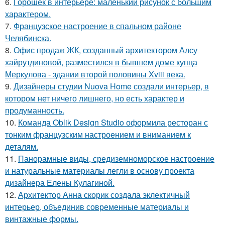
6.
Горошек в интерьере: маленький рисунок с большим
характером.
7.
Французское настроение в спальном районе
Челябинска.
8.
Офис продаж ЖК, созданный архитектором Алсу
хайрутдиновой, разместился в бывшем доме купца
Меркулова - здании второй половины Xviii века.
9.
Дизайнеры студии Nuova Home создали интерьер, в
котором нет ничего лишнего, но есть характер и
продуманность.
10.
Команда Oblik Design Studio оформила ресторан с
тонким французским настроением и вниманием к
деталям.
11.
Панорамные виды, средиземноморское настроение
и натуральные материалы легли в основу проекта
дизайнера Елены Кулагиной.
12.
Архитектор Анна скорик создала эклектичный
интерьер, объединив современные материалы и
винтажные формы.