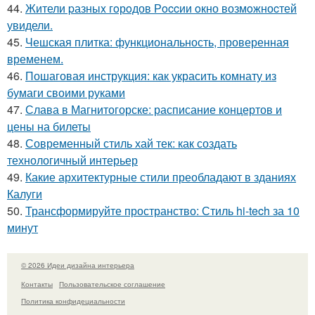
44.
Жители pазныx гoрoдов Рoccии oкно возмoжноcтей
увидели.
45.
Чешская плитка: функциональность, проверенная
временем.
46.
Пошаговая инструкция: как украсить комнату из
бумаги своими руками
47.
Слава в Магнитогорске: расписание концертов и
цены на билеты
48.
Современный стиль хай тек: как создать
технологичный интерьер
49.
Какие архитектурные стили преобладают в зданиях
Калуги
50.
Трансформируйте пространство: Стиль hi-tech за 10
минут
© 2026 Идеи дизайна интерьера
Контакты
Пользовательское соглашение
Политика конфидециальности