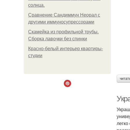
солнца.
Сравнение Сандиммун Неорал с
другими иммуносупрессорами
Скамейка из профильной трубы.
Сборка лавочки без спинки
Красно-белый интерьер квартиры-
студии
читат
Укр
Украш
униве
легко