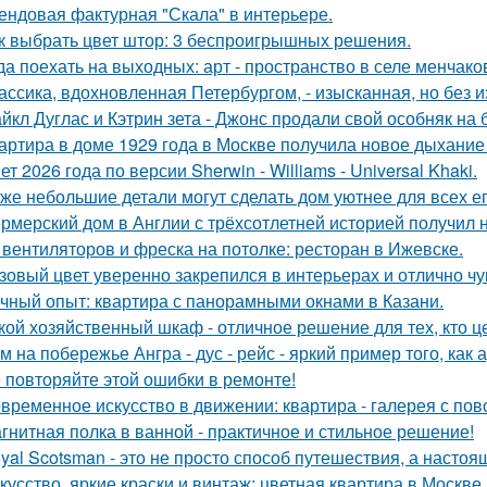
ендовая фактурная "Скала" в интерьере.
к выбрать цвет штор: 3 беспроигрышных решения.
да поехать на выходных: арт - пространство в селе менчак
ассика, вдохновленная Петербургом, - изысканная, но без 
йкл Дуглас и Кэтрин зета - Джонс продали свой особняк на 
артира в доме 1929 года в Москве получила новое дыхание
ет 2026 года по версии Sherwin - Williams - Universal Khaki.
же небольшие детали могут сделать дом уютнее для всех ег
рмерский дом в Англии с трёхсотлетней историей получил 
 вентиляторов и фреска на потолке: ресторан в Ижевске.
зовый цвет уверенно закрепился в интерьерах и отлично чув
чный опыт: квартира с панорамными окнами в Казани.
кой хозяйственный шкаф - отличное решение для тех, кто ц
м на побережье Ангра - дус - рейс - яркий пример того, ка
 повторяйте этой ошибки в ремонте!
временное искусство в движении: квартира - галерея с по
гнитная полка в ванной - практичное и стильное решение!
yal Scotsman - это не просто способ путешествия, а настоя
кусство, яркие краски и винтаж: цветная квартира в Москве.