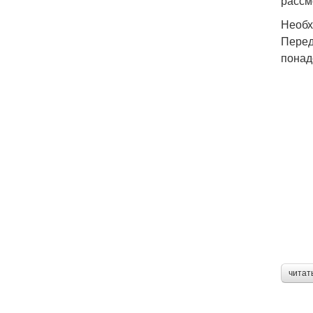
рассм
Необх
Перед
понад
читат