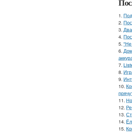
Пос
1.
Под
2.
Пос
3.
Два
4.
Пос
5.
"Не
6.
Дом
аккур
7.
Lis
8.
Игр
9.
Инт
10.
Ко
прячу
11.
Но
12.
Ре
13.
Ст
14.
Ёл
15.
Ко