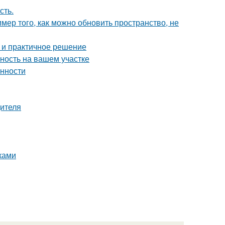
сть.
мер того, как можно обновить пространство, не
 и практичное решение
ность на вашем участке
енности
дителя
ками