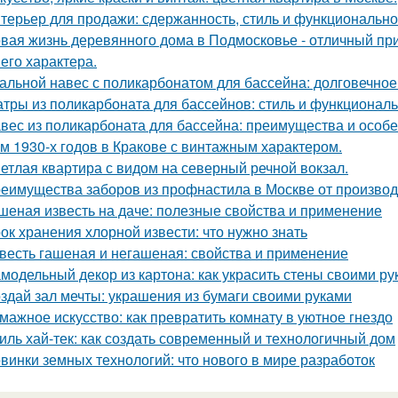
терьер для продажи: сдержанность, стиль и функционально
вая жизнь деревянного дома в Подмосковье - отличный при
 его характера.
альной навес с поликарбонатом для бассейна: долговечное
тры из поликарбоната для бассейнов: стиль и функциональ
вес из поликарбоната для бассейна: преимущества и особ
м 1930-х годов в Кракове с винтажным характером.
етлая квартира с видом на северный речной вокзал.
еимущества заборов из профнастила в Москве от произво
шеная известь на даче: полезные свойства и применение
ок хранения хлорной извести: что нужно знать
весть гашеная и негашеная: свойства и применение
модельный декор из картона: как украсить стены своими ру
здай зал мечты: украшения из бумаги своими руками
мажное искусство: как превратить комнату в уютное гнездо
иль хай-тек: как создать современный и технологичный дом
винки земных технологий: что нового в мире разработок