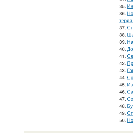
35.
Ин
36.
Но
теряя
37.
Ст
38.
Ша
39.
На
40.
До
41.
Св
42.
Пр
43.
Га
44.
Ср
45.
Из
46.
Са
47.
Со
48.
Бу
49.
Ст
50.
Но