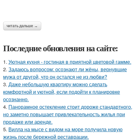
читать дальше →
Последние обновления на сайте:
1.
Уютная кухня - гостиная в приятной цветовой гамме.
2.
Задаюсь вопросом: осознают ли жёны, вернувшие
мужа от другой, что он остался не из любви?
3.
Даже небольшую квартиру можно сделать
комфортной и уютной, если подойти к планировке
осознанно.
4.
Панорамное остекление стоит дороже стандартного,
но заметно повышает привлекательность жилья при
продаже или аренде.
5.
Вилла на мысе с видом на море получила новую
жизнь после бережной реставрации.