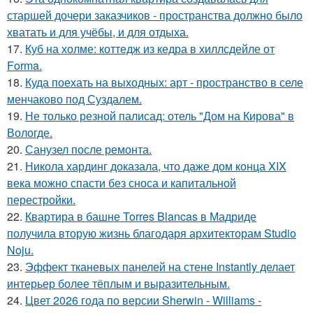
старшей дочери заказчиков - пространства должно было
хватать и для учёбы, и для отдыха.
17.
Куб на холме: коттедж из кедра в хиллсдейле от
Forma.
18.
Куда поехать на выходных: арт - пространство в селе
менчаково под Суздалем.
19.
Не только резной палисад: отель "Дом на Кирова" в
Вологде.
20.
Санузел после ремонта.
21.
Никола хардинг доказала, что даже дом конца XIX
века можно спасти без сноса и капитальной
перестройки.
22.
Квартира в башне Torres Blancas в Мадриде
получила вторую жизнь благодаря архитекторам Studio
Noju.
23.
Эффект тканевых панелей на стене Instantly делает
интерьер более тёплым и выразительным.
24.
Цвет 2026 года по версии Sherwin - Williams -