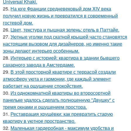
Universal Khaki.
25.
На юге Франции средневековый дом XIV века
получил новую жизнь и превратился в современный
гостевой дом.
26.
Цвет, текстура и пышная зелень: отель в Паттайе.
27.
Уютные уголки под скатной крышей часто становятся
настоящим вызовом для дизайнеров, но именно такие
зоны делают интерьер особенным.
28.
Интерьер с историей: квартира в здании бывшего
сахарного завода в Амстердаме.
29.
В этой просторной квартире с террасой создали
атмосферу уюта и гармонии, где каждый элемент
работает на ощущение спокойствия.
30.
Из однокомнатной квартиры во второсортной
панельке удалось сделать полноценную "Двушку" с
тремя окнами и ощущением простора.
31.
Реставрация хрущёвки: как превратить старую
квартиру в уютное пространство.
32.
Маленькая гардеробная - максимум удобства и