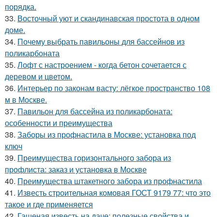
порядка.
33.
Восточный уют и скандинавская простота в одном
доме.
34.
Почему выбрать павильоны для бассейнов из
поликарбоната
35.
Лофт с настроением - когда бетон сочетается с
деревом и цветом.
36.
Интерьер по законам васту: лёгкое пространство 108
м в Москве.
37.
Павильон для бассейна из поликарбоната:
особенности и преимущества
38.
Заборы из профнастила в Москве: установка под
ключ
39.
Преимущества горизонтального забора из
профлиста: заказ и установка в Москве
40.
Преимущества штакетного забора из профнастила
41.
Известь строительная комовая ГОСТ 9179 77: что это
такое и где применяется
42.
Гашеная известь на даче: полезные свойства и