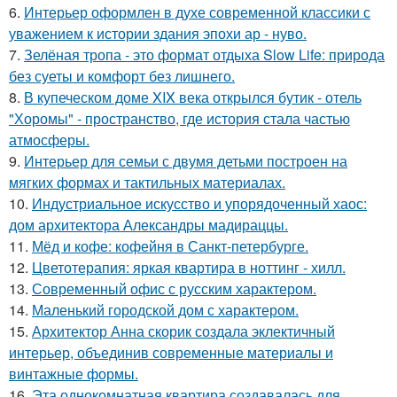
6.
Интерьер оформлен в духе современной классики с
уважением к истории здания эпохи ар - нуво.
7.
Зелёная тропа - это формат отдыха Slow Life: природа
без суеты и комфорт без лишнего.
8.
В купеческом доме XIX века открылся бутик - отель
"Хоромы" - пространство, где история стала частью
атмосферы.
9.
Интерьер для семьи с двумя детьми построен на
мягких формах и тактильных материалах.
10.
Индустриальное искусство и упорядоченный хаос:
дом архитектора Александры мадираццы.
11.
Мёд и кофе: кофейня в Санкт-петербурге.
12.
Цветотерапия: яркая квартира в ноттинг - хилл.
13.
Современный офис с русским характером.
14.
Маленький городской дом с характером.
15.
Архитектор Анна скорик создала эклектичный
интерьер, объединив современные материалы и
винтажные формы.
16.
Эта однокомнатная квартира создавалась для