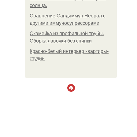
солнца.
Сравнение Сандиммун Неорал с
другими иммуносупрессорами
Скамейка из профильной трубы.
Сборка лавочки без спинки
Красно-белый интерьер квартиры-
студии