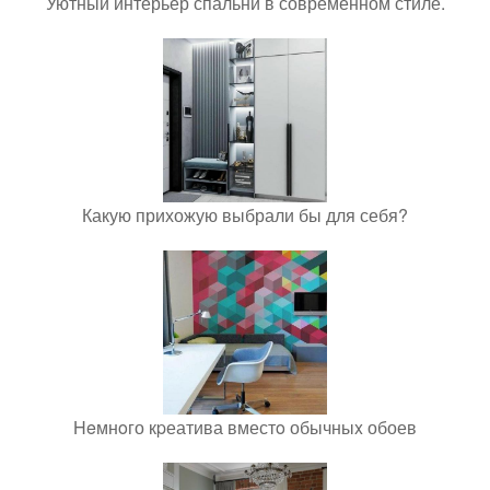
Уютный интерьер спальни в современном стиле.
Какую прихожую выбрали бы для себя?
Heмнoго кpеатива вместo обычныx обоев