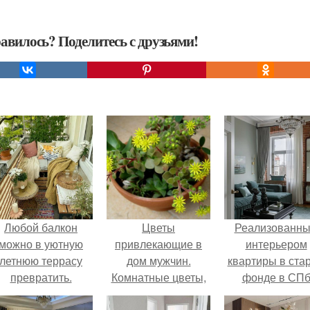
авилось? Поделитесь с друзьями!
Любой балкон
Цветы
Реализованн
можно в уютную
привлекающие в
интерьером
летнюю террасу
дом мужчин.
квартиры в ста
превратить.
Комнатные цветы,
фонде в СП
притягивающие в
делимся.