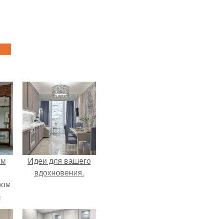
ым
Идеи для вашего
вдохновения.
ром
б