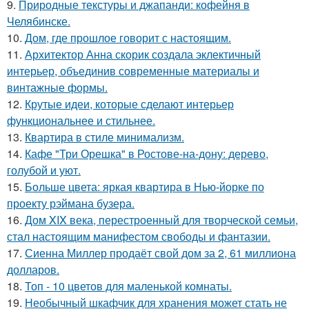
9.
Природные текстуры и джапанди: кофейня в
Челябинске.
10.
Дом, где прошлое говорит с настоящим.
11.
Архитектор Анна скорик создала эклектичный
интерьер, объединив современные материалы и
винтажные формы.
12.
Крутые идеи, которые сделают интерьер
функциональнее и стильнее.
13.
Квартира в стиле минимализм.
14.
Кафе "Три Орешка" в Ростове-на-дону: дерево,
голубой и уют.
15.
Больше цвета: яркая квартира в Нью-йорке по
проекту рэймана бузера.
16.
Дом XIX века, перестроенный для творческой семьи,
стал настоящим манифестом свободы и фантазии.
17.
Сиенна Миллер продаёт свой дом за 2, 61 миллиона
долларов.
18.
Топ - 10 цветов для маленькой комнаты.
19.
Необычный шкафчик для хранения может стать не