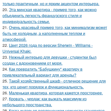
только практичным, но и ярким акцентом интерьера.
20.
Эта минская квартира - пример того, как можно
объединить легкость французского стиля и
индивидуальность семьи.
21.
Очень красивый пример того, как минимализм может
быть не холодным, а наполненным теплом и
атмосферой.
22.
Цвет 2026 года по версии Sherwin - Williams -
Universal Khaki.
23.
Нежный интерьер для девушки - студентки был
создан с вдохновением от моря.
24.
Как превратить "Бабушкину" квартиру в
привлекательный вариант для аренды?
25.
Такой хозяйственный шкаф - отличное решение для
тех, кто ценит порядок и функциональность.
26.
Маленькая квартира, которая кажется просторнее.
27.
Кровать - чердак: как выжать максимум из
небольшого пространства.
28.
Когда интерьер воплощением нежности становится.