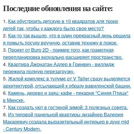
Последние обновления на сайте:
1.
Как обустроить детскую в 10 квадратов для троих
детей так, чтобы у каждого было свое место?
2.
Как-то так вышло, что в один прекрасный день решила
я помыть посуду вручную, оставив технику в покое.
3.
Проект от Buro 2D - пример того, как грамотная
перепланировка визуально расширяет пространство.
4.
Квартира Джонатан Адлер в Гринвич - виллидж
пережила полную перезагрузку.
5.
Жилой комплекс в тулуме от V Taller сразу выделяется
архитектурой, отсылающей к образу вавилонской башни.
6.
Камень, дерево и заяц: кафе - пекарня "Синяя Птица"
в Минске.
7.
Как создать уют в гостиной зимой: 3 полезных совета.
8.
Из типовой панельной квартиры дизайнер Валерия
Макаревич создала выразительный интерьер в духе mid
- Century Modern.