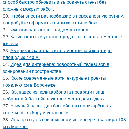
способ быстро обновить и выровнять стены без
сложных мокрых работ.
30.
Чтобы внести разнообразие в повседневную рутину,
попробуйте оформить спальню в стиле бохо.
31.
Функциональность с видом на город.
32.
Какие скрытые уголки города знают только местные
жители
33.
Американская классика в московской квартире
площадью 140 м.
34.
Идея для интерьера: поворотный телевизор в
зонировании пространства.
35.
Какие современные архитектурные проекты
появляются в Воронеже
36.
Как навес из поликарбоната превратит ваш
небольшой бассейн в уютное место для отдыха
37.
Уличный навес для бассейна из поликарбоната:
советы по выбору и установке
38.
Игра фактур в современном интерьере: квартира 108
м в Москве.