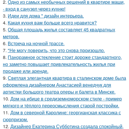
2.
Одно из самых необычных решений в квартире маши,
- вход в санузел через кухню!
3.
Идеи для дома * дизайн интерьера.
4.
Какая кухня вам больше всего нравится?
5.
Общая площадь жилья составляет 45 квадратных
метров.
6.
Встреча на ночной трассе.
7.
"Не могу поверить, что это снова произошло.
8.
Панорамное остекление стоит дороже стандартного,
но заметно повышает привлекательность жилья при
продаже или аренде.
9.
Светлая элегантная квартира в сталинском доме была
оформлена дизайнером Анастасией венедчук для
артистки большого театра оперы и балета в Минске.
10.
Дом на ибице в средиземноморском стиле - пример
мягкого и тёплого переосмысления старой постройки.
11.
Дом в северной Каролине: георгианская классика с
сюрпризом.
12.
Дизайнер Екатерина Субботина создала спокойный,