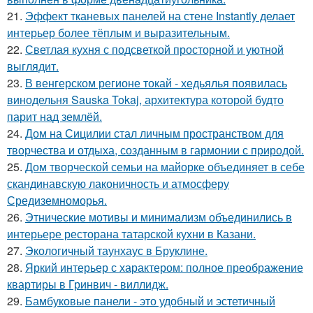
21.
Эффект тканевых панелей на стене Instantly делает
интерьер более тёплым и выразительным.
22.
Светлая кухня с подсветкой просторной и уютной
выглядит.
23.
В венгерском регионе токай - хедьялья появилась
винодельня Sauska Tokaj, архитектура которой будто
парит над землёй.
24.
Дом на Сицилии стал личным пространством для
творчества и отдыха, созданным в гармонии с природой.
25.
Дом творческой семьи на майорке объединяет в себе
скандинавскую лаконичность и атмосферу
Средиземноморья.
26.
Этнические мотивы и минимализм объединились в
интерьере ресторана татарской кухни в Казани.
27.
Экологичный таунхаус в Бруклине.
28.
Яркий интерьер с характером: полное преображение
квартиры в Гринвич - виллидж.
29.
Бамбуковые панели - это удобный и эстетичный