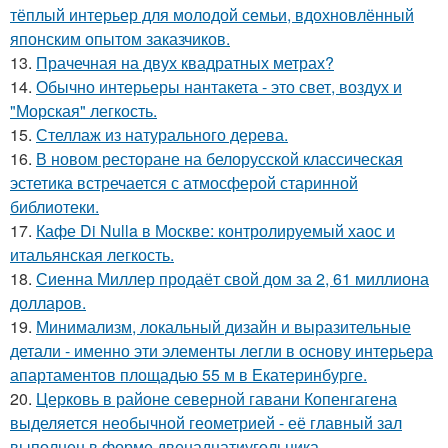
тёплый интерьер для молодой семьи, вдохновлённый
японским опытом заказчиков.
13.
Прачечная на двух квадратных метрах?
14.
Обычно интерьеры нантакета - это свет, воздух и
"Морская" легкость.
15.
Стеллаж из натурального дерева.
16.
В новом ресторане на белорусской классическая
эстетика встречается с атмосферой старинной
библиотеки.
17.
Кафе Di Nulla в Москве: контролируемый хаос и
итальянская легкость.
18.
Сиенна Миллер продаёт свой дом за 2, 61 миллиона
долларов.
19.
Минимализм, локальный дизайн и выразительные
детали - именно эти элементы легли в основу интерьера
апартаментов площадью 55 м в Екатеринбурге.
20.
Церковь в районе северной гавани Копенгагена
выделяется необычной геометрией - её главный зал
выполнен в форме двенадцатиугольника.