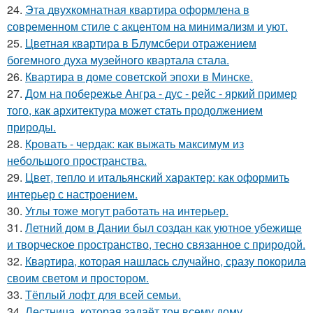
24.
Эта двухкомнатная квартира оформлена в
современном стиле с акцентом на минимализм и уют.
25.
Цветная квартира в Блумсбери отражением
богемного духа музейного квартала стала.
26.
Квартира в доме советской эпохи в Минске.
27.
Дом на побережье Ангра - дус - рейс - яркий пример
того, как архитектура может стать продолжением
природы.
28.
Кровать - чердак: как выжать максимум из
небольшого пространства.
29.
Цвет, тепло и итальянский характер: как оформить
интерьер с настроением.
30.
Углы тоже могут работать на интерьер.
31.
Летний дом в Дании был создан как уютное убежище
и творческое пространство, тесно связанное с природой.
32.
Квартира, которая нашлась случайно, сразу покорила
своим светом и простором.
33.
Тёплый лофт для всей семьи.
34.
Лестница, которая задаёт тон всему дому.