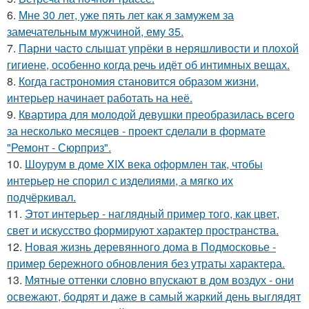
6.
Мне 30 лет, уже пять лет как я замужем за
замечательным мужчиной, ему 35.
7.
Парни часто слышат упрёки в неряшливости и плохой
гигиене, особенно когда речь идёт об интимных вещах.
8.
Когда гастрономия становится образом жизни,
интерьер начинает работать на неё.
9.
Квартира для молодой девушки преобразилась всего
за несколько месяцев - проект сделали в формате
"Ремонт - Сюрприз".
10.
Шоурум в доме XIX века оформлен так, чтобы
интерьер не спорил с изделиями, а мягко их
подчёркивал.
11.
Этот интерьер - наглядный пример того, как цвет,
свет и искусство формируют характер пространства.
12.
Новая жизнь деревянного дома в Подмосковье -
пример бережного обновления без утраты характера.
13.
Мятные оттенки словно впускают в дом воздух - они
освежают, бодрят и даже в самый жаркий день выглядят