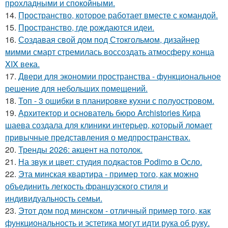
прохладными и спокойными.
14.
Пространство, которое работает вместе с командой.
15.
Пространство, где рождаются идеи.
16.
Создавая свой дом под Стокгольмом, дизайнер
мимми смарт стремилась воссоздать атмосферу конца
XIX века.
17.
Двери для экономии пространства - функциональное
решение для небольших помещений.
18.
Топ - 3 ошибки в планировке кухни с полуостровом.
19.
Архитектор и основатель бюро Archistories Кира
шаева создала для клиники интерьер, который ломает
привычные представления о медпространствах.
20.
Тренды 2026: акцент на потолок.
21.
На звук и цвет: студия подкастов Podimo в Осло.
22.
Эта минская квартира - пример того, как можно
объединить легкость французского стиля и
индивидуальность семьи.
23.
Этот дом под минском - отличный пример того, как
функциональность и эстетика могут идти рука об руку.