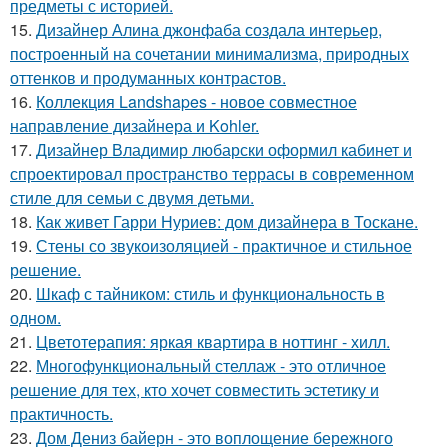
предметы с историей.
15.
Дизайнер Алина джонфаба создала интерьер,
построенный на сочетании минимализма, природных
оттенков и продуманных контрастов.
16.
Коллекция Landshapes - новое совместное
направление дизайнера и Kohler.
17.
Дизайнер Владимир любарски оформил кабинет и
спроектировал пространство террасы в современном
стиле для семьи с двумя детьми.
18.
Как живет Гарри Нуриев: дом дизайнера в Тоскане.
19.
Стены со звукоизоляцией - практичное и стильное
решение.
20.
Шкаф с тайником: стиль и функциональность в
одном.
21.
Цветотерапия: яркая квартира в ноттинг - хилл.
22.
Многофункциональный стеллаж - это отличное
решение для тех, кто хочет совместить эстетику и
практичность.
23.
Дом Дениз байерн - это воплощение бережного