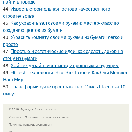
найти в городе
44.
Известь строительная: основа качественного
строительства
45.
Как украсить зал своими руками: мастер-класс по
созданию цветов из бумаги
46.
Украсить комнату своими руками из бумаги: легко и
просто
47.
Простые и эстетические идеи: как сделать декор на
стену из бумаги
48.
Хай-тек дизайн: мост между прошлым и будущим
49.
Hi-Tech Технологии: Что Это Такое и Как Они Меняют
Наш Мир
50.
Трансформируйте пространство: Стиль hi-tech за 10
минут
© 2026 Идеи дизайна интерьера
Контакты
Пользовательское соглашение
Политика конфидециальности