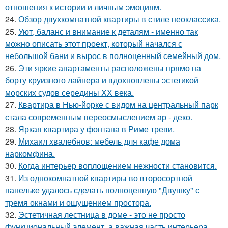
отношения к истории и личным эмоциям.
24.
Обзор двухкомнатной квартиры в стиле неоклассика.
25.
Уют, баланс и внимание к деталям - именно так
можно описать этот проект, который начался с
небольшой бани и вырос в полноценный семейный дом.
26.
Эти яркие апартаменты расположены прямо на
борту круизного лайнера и вдохновлены эстетикой
морских судов середины XX века.
27.
Квартира в Нью-йорке с видом на центральный парк
стала современным переосмыслением ар - деко.
28.
Яркая квартира у фонтана в Риме треви.
29.
Михаил хвалебнов: мебель для кафе дома
наркомфина.
30.
Когда интерьер воплощением нежности становится.
31.
Из однокомнатной квартиры во второсортной
панельке удалось сделать полноценную "Двушку" с
тремя окнами и ощущением простора.
32.
Эстетичная лестница в доме - это не просто
функциональный элемент, а важная часть интерьера,