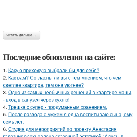
читать дальше →
Последние обновления на сайте:
1.
Какую прихожую выбрали бы для себя?
2.
Как вам? Согласны ли вы с тем мнением, что чем
светлее квартира, тем она уютнее?
3.
Одно из самых необычных решений в квартире маши,
- вход в санузел через кухню!
4.
Трешка с супер - продуманным хранением.
5.
После развода с мужем я одна воспитываю сына, ему
семь лет.
6.
Студия для мероприятий по проекту Анастасия
галезник вдохновлена сказочной эстетикой "Алисы в