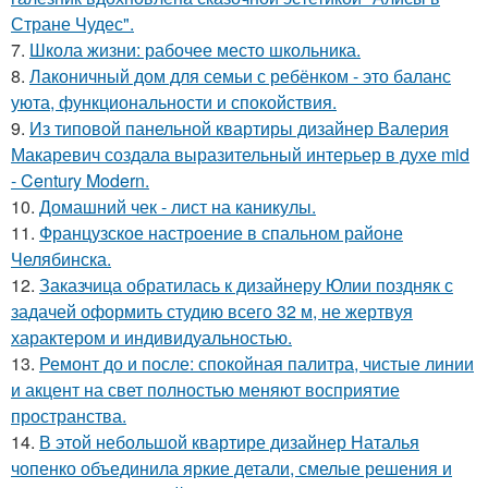
Стране Чудес".
7.
Школа жизни: рабочее место школьника.
8.
Лаконичный дом для семьи с ребёнком - это баланс
уюта, функциональности и спокойствия.
9.
Из типовой панельной квартиры дизайнер Валерия
Макаревич создала выразительный интерьер в духе mid
- Century Modern.
10.
Домашний чек - лист на каникулы.
11.
Французское настроение в спальном районе
Челябинска.
12.
Заказчица обратилась к дизайнеру Юлии поздняк с
задачей оформить студию всего 32 м, не жертвуя
характером и индивидуальностью.
13.
Ремонт до и после: спокойная палитра, чистые линии
и акцент на свет полностью меняют восприятие
пространства.
14.
В этой небольшой квартире дизайнер Наталья
чопенко объединила яркие детали, смелые решения и