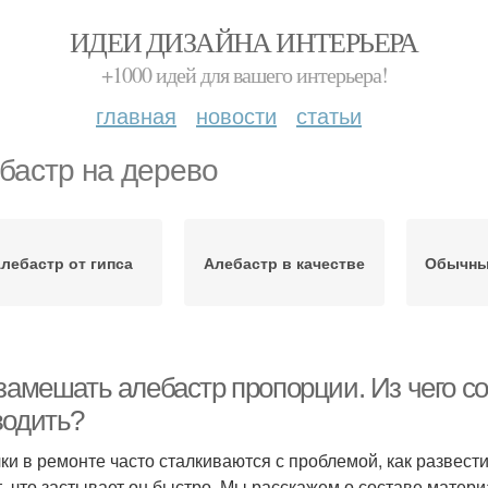
ИДЕИ ДИЗАЙНА ИНТЕРЬЕРА
+1000 идей для вашего интерьера!
главная
новости
статьи
бастр на дерево
лебастр от гипса
Алебастр в качестве
Обычны
замешать алебастр пропорции. Из чего сос
водить?
ки в ремонте часто сталкиваются с проблемой, как развести
т, что застывает он быстро. Мы расскажем о составе матери