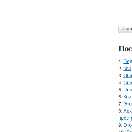
читат
Пос
1.
Под
2.
Ква
3.
Общ
4.
Сов
5.
Пен
6.
Ква
7.
Это
8.
Арх
прост
9.
Это
10.
Эт