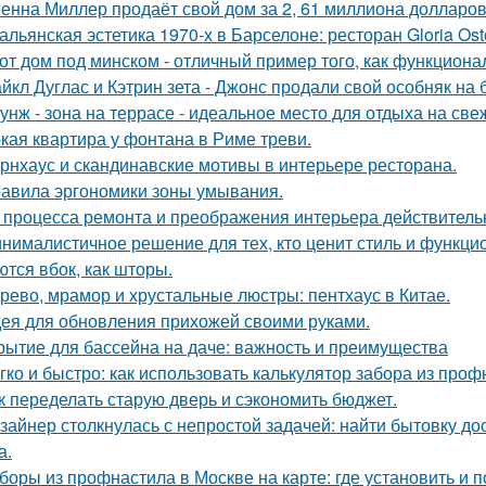
енна Миллер продаёт свой дом за 2, 61 миллиона долларов
альянская эстетика 1970-х в Барселоне: ресторан Gloria Oste
от дом под минском - отличный пример того, как функциональ
йкл Дуглас и Кэтрин зета - Джонс продали свой особняк на 
унж - зона на террасе - идеальное место для отдыха на све
кая квартира у фонтана в Риме треви.
рнхаус и скандинавские мотивы в интерьере ресторана.
авила эргономики зоны умывания.
 процесса ремонта и преображения интерьера действитель
нималистичное решение для тех, кто ценит стиль и функци
ются вбок, как шторы.
рево, мрамор и хрустальные люстры: пентхаус в Китае.
ея для обновления прихожей своими руками.
рытие для бассейна на даче: важность и преимущества
гко и быстро: как использовать калькулятор забора из про
к переделать старую дверь и сэкономить бюджет.
зайнер столкнулась с непростой задачей: найти бытовку до
а.
боры из профнастила в Москве на карте: где установить и 