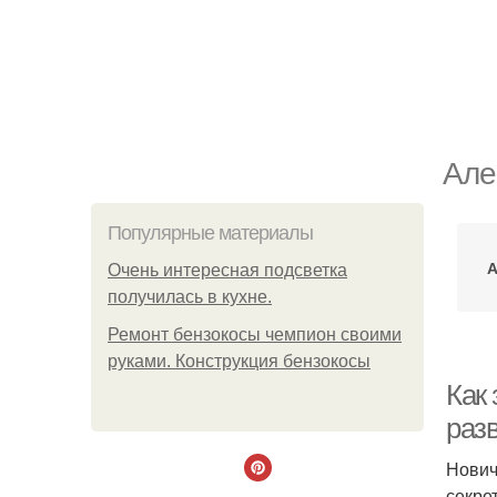
Але
Популярные материалы
А
Очень интересная подсветка
получилась в кухне.
Ремонт бензокосы чемпион своими
руками. Конструкция бензокосы
Как 
раз
Нович
секре