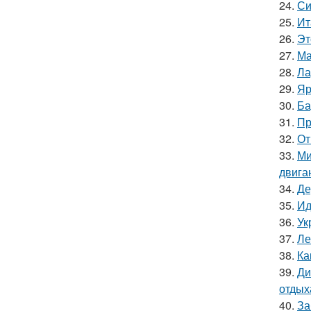
24.
Си
25.
Ит
26.
Эт
27.
Ма
28.
Ла
29.
Яр
30.
Ба
31.
Пр
32.
От
33.
Ми
двига
34.
Де
35.
Ид
36.
Ук
37.
Ле
38.
Ка
39.
Ди
отдых
40.
За