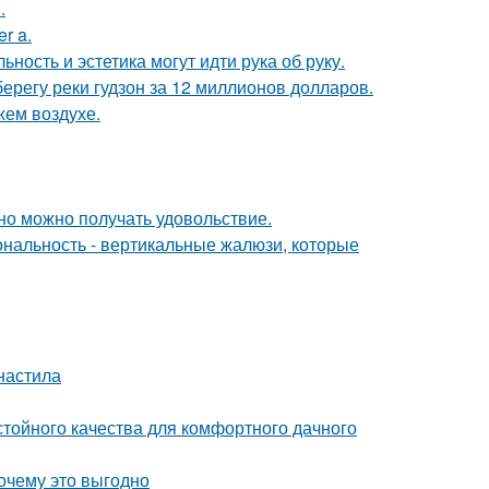
.
r a.
ность и эстетика могут идти рука об руку.
берегу реки гудзон за 12 миллионов долларов.
жем воздухе.
но можно получать удовольствие.
ональность - вертикальные жалюзи, которые
фнастила
стойного качества для комфортного дачного
почему это выгодно