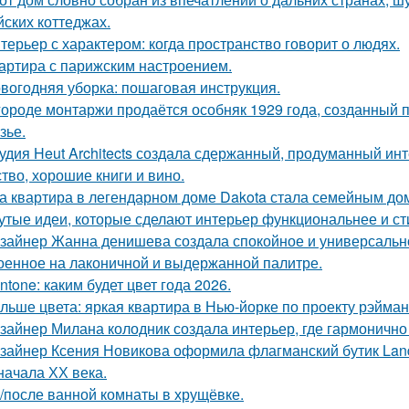
йских коттеджах.
терьер с характером: когда пространство говорит о людях.
артира с парижским настроением.
вогодняя уборка: пошаговая инструкция.
городе монтаржи продаётся особняк 1929 года, созданный
зье.
удия Heut Architects создала сдержанный, продуманный ин
ство, хорошие книги и вино.
а квартира в легендарном доме Dakota стала семейным дом
утые идеи, которые сделают интерьер функциональнее и ст
зайнер Жанна денишева создала спокойное и универсально
оенное на лаконичной и выдержанной палитре.
ntone: каким будет цвет года 2026.
льше цвета: яркая квартира в Нью-йорке по проекту рэйман
зайнер Милана колодник создала интерьер, где гармонично 
зайнер Ксения Новикова оформила флагманский бутик Land
начала ХХ века.
/после ванной комнаты в хрущёвке.