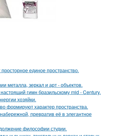
ют просторное единое пространство.
 металла, зеркал и арт - объектов.
настоящий гимн бразильскому mid - Century.
нергии хозяйки.
сство формируют характер пространства.
набережной, превратив её в элегантное
родолжение философии студии.
умных рынках, текстильных лавках и старых