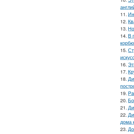
англи
11.
Ин
12.
Кв
13.
Но
14.
В 
корбю
15.
Ст
искус
16.
Эт
17.
Кр
18.
Ди
постр
19.
Pa
20.
Бо
21.
Ди
22.
Ди
дома 
23.
До