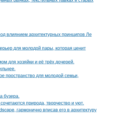
 под влиянием архитектурных принципов Ле
терьер для молодой пары, которая ценит
ом для хозяйки и её трёх дочерей.
ильнее.
е пространство для молодой семьи,
а бузера.
сочетаются природа, творчество и уют.
scape, гармонично вписав его в архитектуру