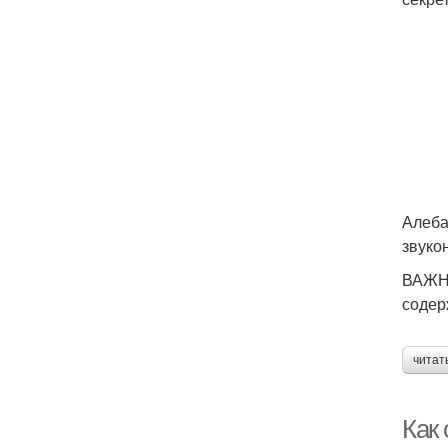
Алеба
звуко
ВАЖНО
содер
читат
Как