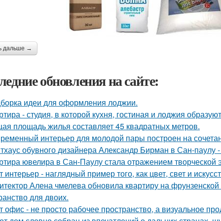
ь дальше →
ледние обновления на сайте:
борка идеи для оформления лоджии.
ртира - студия, в которой кухня, гостиная и лоджия образу
ая площадь жилья составляет 45 квадратных метров.
ременный интерьер для молодой пары построен на сочетании
тхаус обувного дизайнера Александр Бирман в Сан-паулу - 
ртира ювелира в Сан-Паулу стала отражением творческой э
т интерьер - наглядный пример того, как цвет, свет и иску
итектор Алена чмелева обновила квартиру на фрунзенской 
ранство для двоих.
т офис - не просто рабочее пространство, а визуальное п
от дом словно собран из впечатлений о дальних странах, ш