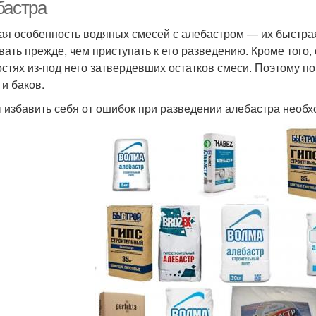
бастра
ая особенность водяных смесей с алебастром — их быстрая
вать прежде, чем приступать к его разведению. Кроме того
остях из-под него затвердевших остатков смеси. Поэтому по
 и баков.
 избавить себя от ошибок при разведении алебастра необх