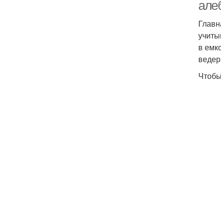
але
Главн
учиты
в емк
ведер
Чтобы