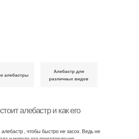
Алебастр для
е алебастры
различных видов
тоит алебастр и как его
 алебастр , чтобы быстро не засох. Ведь не
ала и методе его приготовления.