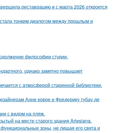
завершила реставрацию и с марта 2026 откроется
, стала тонким диалогом между прошлым и
продолжение философии студии.
ндартного, однако заметно повышает
речается с атмосферой старинной библиотеки.
дизайнерам Анне ковре и Фредерику тубау де
ии с видом на пляж.
ытый на месте старого здания Arlesiana.
 функциональные зоны, не лишая его света и