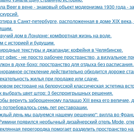
ла Beer в вене - знаковый объект модернизма 1930 года - 
кскурсий.
ртира в Санкт-петербурге, расположенная в доме XIX века
ящим.
вучий дом в Лондоне: комфортная жизнь на воде.
м с историей и будущим.
иродные текстуры и джапанди: кофейня в Челябинске.
от офис - не просто рабочее пространство, а визуальное 
лкон в духе бохо: пространство для отдыха без расписания.
норамное остекление действительно обходится дороже ста
екательность жилья при продаже или сдаче.
новом ресторане на белорусской классическая эстетика вст
к выбрать цвет штор: 3 беспроигрышных решения.
обы вернуть заброшенному палаццо Xiii века его величие, 
о потребовалось семь лет реставрации.
ждый день мы радуемся нашему решению": вилла во Франц
Римини появился необычный дизайнерский отель Mode, откр
еклянная перегородка помогает разделить пространство на