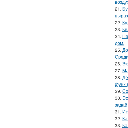
возду
21.
Бу
выраз
22.
Ку
23.
Кв
24.
На
дом.
25.
До
Среди
26.
Эк
27.
Ма
28.
Де
функц
29.
Со
30.
Эс
задаё
31.
Ис
32.
Ка
33.
Ка