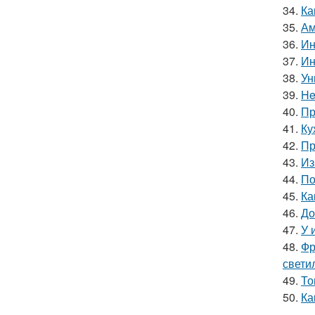
34.
Ка
35.
Ам
36.
Ин
37.
Ин
38.
Ун
39.
He
40.
Пр
41.
Ку
42.
Пр
43.
Из
44.
По
45.
Ка
46.
До
47.
У 
48.
Фр
свети
49.
То
50.
Ка