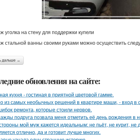
ж уголка на стену для поддержки купели
ж стальной ванны своими руками можно осуществить сле
ь дальше →
ледние обновления на сайте:
ная кухня - гостиная в приятной цветовой гамме.
о из самых необычных решений в квартире маши, - вход в с
шибок ремонта, которые стоили нервов.
ажды подруга позвала меня отметить её день рождения в 
стороны мой муж кажется идеальным: не пьёт, не курит, не 
ляется отлично, да и готовит лучше многих.
авно узнала одну странную историю.