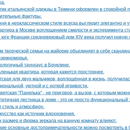
ха.
тик итальянской одежды в Тюмени оформлен в спокойной п
ительные фактуры.
хня в неоклассическом стиле всегда выглядит элегантно и у
артира в Москве воплощением смелости и эксперимента ст
 юге Франции средневековый дом XIV века получил новую 
м творческой семьи на майорке объединяет в себе скандин
земноморья.
ологичный таунхаус в Бруклине.
ленькая квартира, которая кажется просторнее.
тская для двух мальчиков, воплощённая в жизнь, получилас
иональной, уютной и с ноткой игривости.
ветская "Панелька" - не приговор, а вызов, с которым можн
тетичная лестница в доме - это не просто функциональный 
т стиль и атмосферу.
кусство как источник вдохновения.
к размер и форма зеркала на ванную комнату влияют.
кие основные достопримечательности можно посмотреть в