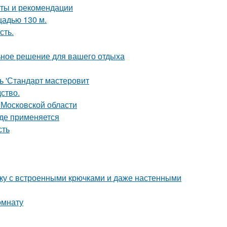
еты и рекомендации
щадью 130 м.
сть.
ьное решение для вашего отдыха
ь 'Стандарт мастеровит
дство.
 Московской области
где применяется
сть
тку с встроенными крючками и даже настенными
омнату