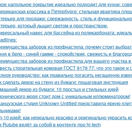
кое напольное покрытие идеально подходит для кухни: сов
ериканская классика в Петербурге: стильная квартира пло
терьер для продажи: сдержанность, стиль и функционально
терьер, который дышит светом и пространством.
иверсальный навес для бассейна из поликарбоната: идеал
adlines:
еимущества заборов из профнастила: почему стоит выбрат
хня в бело - синей гамме - спокойствие, свежесть и благоро
еимущества заборов из профнастила для вашего участка в
весть строительная комовая ГОСТ 9179 77: что это такое и 
лное руководство: как правильно погасить негашеную изве
к сделать декор на стену из бумаги: пошаговая инструкция
машний декор из бумаги: 10 простых и стильных идей
ионического моря стоит дом с уникальным иллюминатором!
анцузская студия Unknown Untitled представила яркую пли
льниками!
п-10 идей: как нереально красиво и оригинально украсить к
к Rutube ведёт за собой в контенте про hi-tech