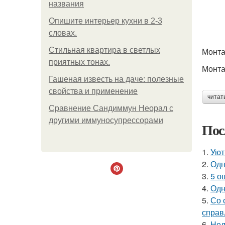
названия
Опишите интерьер кухни в 2-3
словах.
Стильная квартира в светлых
Монта
приятных тонах.
Монта
Гашеная известь на даче: полезные
свойства и применение
читат
Сравнение Сандиммун Неорал с
другими иммуносупрессорами
Пос
1.
Уют
2.
Одн
3.
5 о
4.
Одн
5.
Со 
справ
6.
Нед