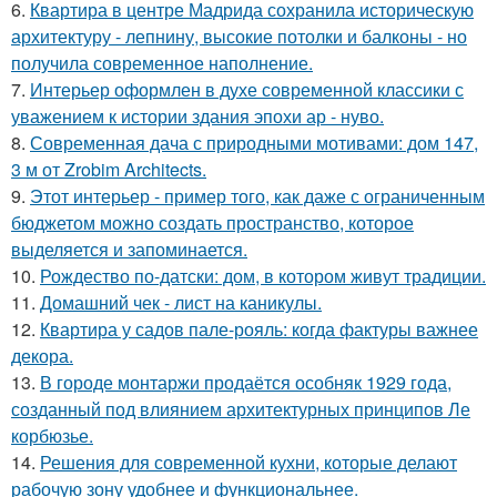
6.
Квартира в центре Мадрида сохранила историческую
архитектуру - лепнину, высокие потолки и балконы - но
получила современное наполнение.
7.
Интерьер оформлен в духе современной классики с
уважением к истории здания эпохи ар - нуво.
8.
Современная дача с природными мотивами: дом 147,
3 м от Zrobim Architects.
9.
Этот интерьер - пример того, как даже с ограниченным
бюджетом можно создать пространство, которое
выделяется и запоминается.
10.
Рождество по-датски: дом, в котором живут традиции.
11.
Домашний чек - лист на каникулы.
12.
Квартира у садов пале-рояль: когда фактуры важнее
декора.
13.
В городе монтаржи продаётся особняк 1929 года,
созданный под влиянием архитектурных принципов Ле
корбюзье.
14.
Решения для современной кухни, которые делают
рабочую зону удобнее и функциональнее.