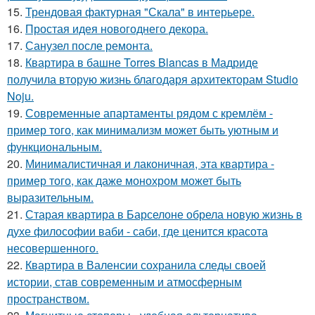
15.
Трендовая фактурная "Скала" в интерьере.
16.
Простая идея новогоднего декора.
17.
Санузел после ремонта.
18.
Квартира в башне Torres Blancas в Мадриде
получила вторую жизнь благодаря архитекторам Studio
Noju.
19.
Современные апартаменты рядом с кремлём -
пример того, как минимализм может быть уютным и
функциональным.
20.
Минималистичная и лаконичная, эта квартира -
пример того, как даже монохром может быть
выразительным.
21.
Старая квартира в Барселоне обрела новую жизнь в
духе философии ваби - саби, где ценится красота
несовершенного.
22.
Квартира в Валенсии сохранила следы своей
истории, став современным и атмосферным
пространством.