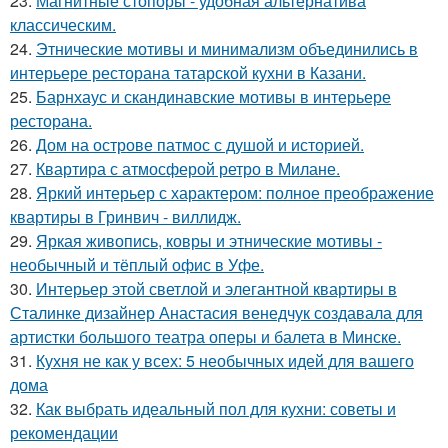
23.
Магнитные стопоры - удобная альтернатива
классическим.
24.
Этнические мотивы и минимализм объединились в
интерьере ресторана татарской кухни в Казани.
25.
Барнхаус и скандинавские мотивы в интерьере
ресторана.
26.
Дом на острове патмос с душой и историей.
27.
Квартира с атмосферой ретро в Милане.
28.
Яркий интерьер с характером: полное преображение
квартиры в Гринвич - виллидж.
29.
Яркая живопись, ковры и этнические мотивы -
необычный и тёплый офис в Уфе.
30.
Интерьер этой светлой и элегантной квартиры в
Сталинке дизайнер Анастасия венедчук создавала для
артистки большого театра оперы и балета в Минске.
31.
Кухня не как у всех: 5 необычных идей для вашего
дома
32.
Как выбрать идеальный пол для кухни: советы и
рекомендации