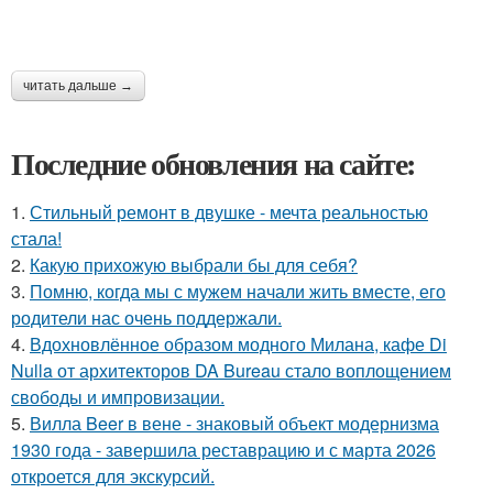
читать дальше →
Последние обновления на сайте:
1.
Стильный ремонт в двушке - мечта реальностью
стала!
2.
Какую прихожую выбрали бы для себя?
3.
Помню, когда мы с мужем начали жить вместе, его
родители нас очень поддержали.
4.
Вдохновлённое образом модного Милана, кафе Di
Nulla от архитекторов DA Bureau стало воплощением
свободы и импровизации.
5.
Вилла Beer в вене - знаковый объект модернизма
1930 года - завершила реставрацию и с марта 2026
откроется для экскурсий.