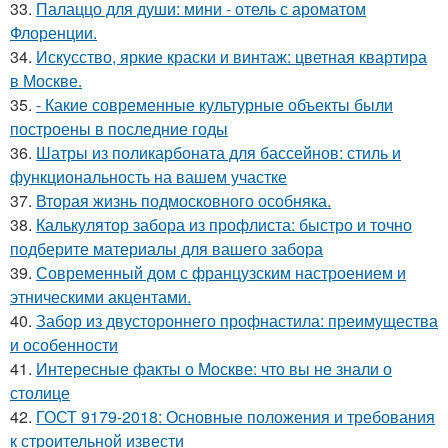
33.
Палаццо для души: мини - отель с ароматом
Флоренции.
34.
Искусство, яркие краски и винтаж: цветная квартира
в Москве.
35.
- Какие современные культурные объекты были
построены в последние годы
36.
Шатры из поликарбоната для бассейнов: стиль и
функциональность на вашем участке
37.
Вторая жизнь подмосковного особняка.
38.
Калькулятор забора из профлиста: быстро и точно
подберите материалы для вашего забора
39.
Современный дом с французским настроением и
этническими акцентами.
40.
Забор из двустороннего профнастила: преимущества
и особенности
41.
Интересные факты о Москве: что вы не знали о
столице
42.
ГОСТ 9179-2018: Основные положения и требования
к строительной извести