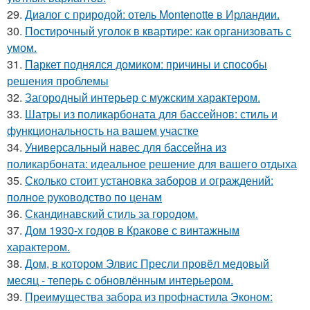
29.
Диалог с природой: отель Montenotte в Ирландии.
30.
Постирочный уголок в квартире: как организовать с
умом.
31.
Паркет поднялся домиком: причины и способы
решения проблемы
32.
Загородный интерьер с мужским характером.
33.
Шатры из поликарбоната для бассейнов: стиль и
функциональность на вашем участке
34.
Универсальный навес для бассейна из
поликарбоната: идеальное решение для вашего отдыха
35.
Сколько стоит установка заборов и ограждений:
полное руководство по ценам
36.
Скандинавский стиль за городом.
37.
Дом 1930-х годов в Кракове с винтажным
характером.
38.
Дом, в котором Элвис Пресли провёл медовый
месяц - теперь с обновлённым интерьером.
39.
Преимущества забора из профнастила Эконом: