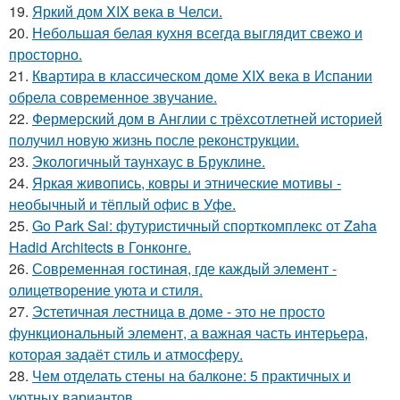
19.
Яркий дом XIX века в Челси.
20.
Небольшая белая кухня всегда выглядит свежо и
просторно.
21.
Квартира в классическом доме XIX века в Испании
обрела современное звучание.
22.
Фермерский дом в Англии с трёхсотлетней историей
получил новую жизнь после реконструкции.
23.
Экологичный таунхаус в Бруклине.
24.
Яркая живопись, ковры и этнические мотивы -
необычный и тёплый офис в Уфе.
25.
Go Park Sai: футуристичный спорткомплекс от Zaha
Hadid Architects в Гонконге.
26.
Современная гостиная, где каждый элемент -
олицетворение уюта и стиля.
27.
Эстетичная лестница в доме - это не просто
функциональный элемент, а важная часть интерьера,
которая задаёт стиль и атмосферу.
28.
Чем отделать стены на балконе: 5 практичных и
уютных вариантов.