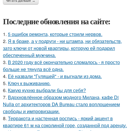
читать дальше →
Последние обновления на сайте:
1.
5 ошибок ремонта, которые стоили нервов.
2.
Я в браке, а у подруги - ни штампа, ни обязательств,
зато ключи от новой квартиры, которую ей подарил
обеспеченный мужчина.
3.
В 2020 году всё окончательно сломалось - я просто
больше не тянула всё одна.
4.
Её назвали "Гулящей" - и выгнали из дома.
5.
Ключ к выживанию.
6.
Какую кухню выбрали бы для себя?
7.
Вдохновлённое образом модного Милана, кафе Di
Nulla от архитекторов DA Bureau стало воплощением
свободы и импровизации.
8.
Терракота и настенная роспись - яркий акцент в
квартире 61 м на соколиной горе, созданной под аренду.