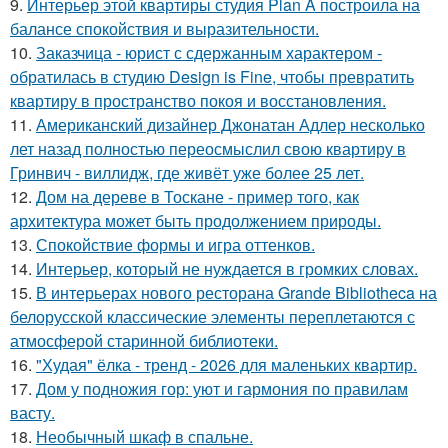
9.
Интерьер этой квартиры студия Plan A построила на
балансе спокойствия и выразительности.
10.
Заказчица - юрист с сдержанным характером -
обратилась в студию Design is Fine, чтобы превратить
квартиру в пространство покоя и восстановления.
11.
Американский дизайнер Джонатан Адлер несколько
лет назад полностью переосмыслил свою квартиру в
Гринвич - виллидж, где живёт уже более 25 лет.
12.
Дом на дереве в Тоскане - пример того, как
архитектура может быть продолжением природы.
13.
Спокойствие формы и игра оттенков.
14.
Интерьер, который не нуждается в громких словах.
15.
В интерьерах нового ресторана Grande Bibliotheca на
белорусской классические элементы переплетаются с
атмосферой старинной библиотеки.
16.
"Худая" ёлка - тренд - 2026 для маленьких квартир.
17.
Дом у подножия гор: уют и гармония по правилам
васту.
18.
Необычный шкаф в спальне.