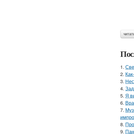
читат
Пос
1.
Све
2.
Как
3.
Нес
4.
Зад
5.
Я в
6.
Вра
7.
Муз
импро
8.
Про
9.
Пан