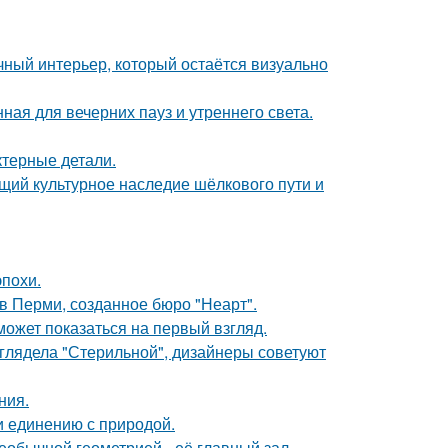
ный интерьер, который остаётся визуально
ная для вечерних пауз и утреннего света.
ктерные детали.
щий культурное наследие шёлкового пути и
эпохи.
в Перми, созданное бюро "Неарт".
может показаться на первый взгляд.
ыглядела "Стерильной", дизайнеры советуют
ния.
и единению с природой.
еобычной геометрией - её главный зал