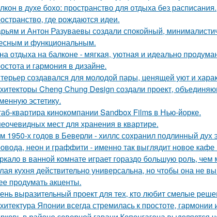
лкон в духе бохо: пространство для отдыха без расписания.
остранство, где рождаются идеи.
рьям и Антон Разуваевы создали спокойный, минималистич
есным и функциональным.
на отдыха на балконе - мягкая, уютная и идеально продуман
остота и гармония в дизайне.
терьер создавался для молодой пары, ценящей уют и хара
хитекторы Cheng Chung Design создали проект, объединяю
менную эстетику.
аб-квартира кинокомпании Sandbox Films в Нью-йорке.
неочевидных мест для хранения в квартире.
м 1950-х годов в Беверли - хиллс сохранил подлинный дух 
овода, неон и граффити - именно так выглядит новое кафе 
ркало в ванной комнате играет гораздо большую роль, чем 
лая кухня действительно универсальна, но чтобы она не в
ее продумать акценты.
ень выразительный проект для тех, кто любит смелые реше
хитектура Японии всегда стремилась к простоте, гармонии 
рковь в районе северной гавани Копенгагена выделяется н