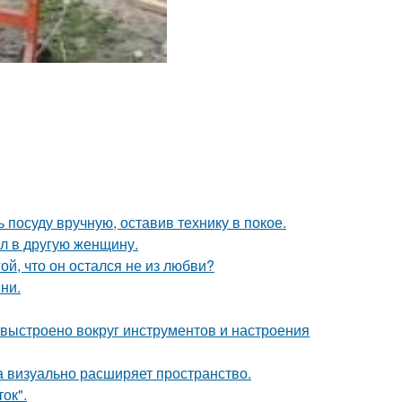
 посуду вручную, оставив технику в покое.
ал в другую женщину.
й, что он остался не из любви?
ни.
 выстроено вокруг инструментов и настроения
ка визуально расширяет пространство.
ок".