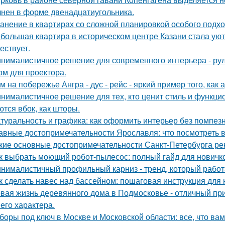
нен в форме двенадцатиугольника.
анение в квартирах со сложной планировкой особого подхо
большая квартира в историческом центре Казани стала ую
ествует.
нималистичное решение для современного интерьера - ру
ом для проектора.
м на побережье Ангра - дус - рейс - яркий пример того, ка
нималистичное решение для тех, кто ценит стиль и функци
ются вбок, как шторы.
туральность и графика: как оформить интерьер без помпезн
авные достопримечательности Ярославля: что посмотреть 
кие основные достопримечательности Санкт-Петербурга ре
к выбрать моющий робот-пылесос: полный гайд для новичк
нималистичный профильный карниз - тренд, который работа
к сделать навес над бассейном: пошаговая инструкция дл
вая жизнь деревянного дома в Подмосковье - отличный при
 его характера.
боры под ключ в Москве и Московской области: все, что вам