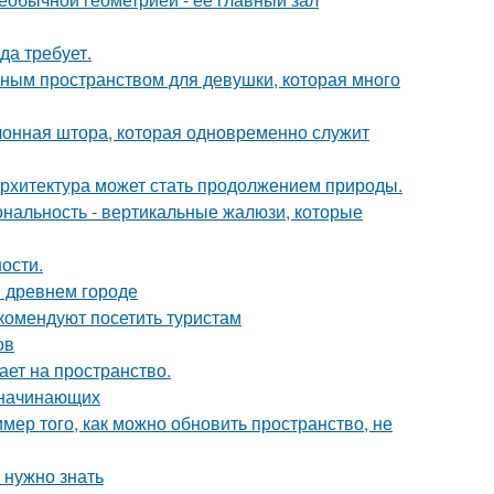
да требует.
тным пространством для девушки, которая много
лонная штора, которая одновременно служит
к архитектура может стать продолжением природы.
ональность - вертикальные жалюзи, которые
ости.
в древнем городе
комендуют посетить туристам
ов
ет на пространство.
я начинающих
мер того, как можно обновить пространство, не
 нужно знать