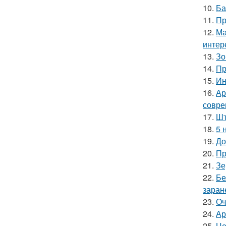
10.
Ба
11.
Пр
12.
Ма
интер
13.
Зо
14.
Пр
15.
Ин
16.
Ар
совре
17.
Шт
18.
5 
19.
До
20.
Пр
21.
Зе
22.
Бе
заран
23.
Оч
24.
Ар
25.
Це