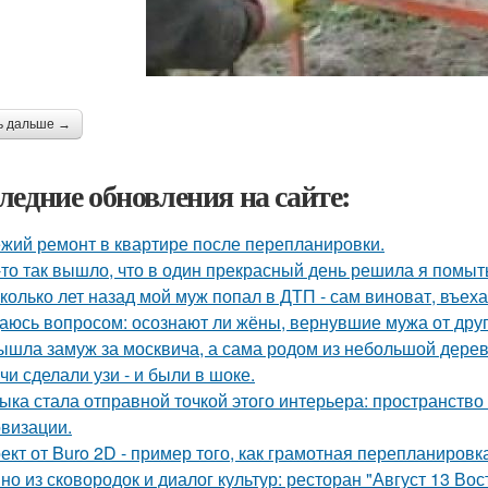
ь дальше →
ледние обновления на сайте:
жий ремонт в квартире после перепланировки.
-то так вышло, что в один прекрасный день решила я помыть
колько лет назад мой муж попал в ДТП - сам виноват, въех
аюсь вопросом: осознают ли жёны, вернувшие мужа от друго
ышла замуж за москвича, а сама родом из небольшой дерев
чи сделали узи - и были в шоке.
ыка стала отправной точкой этого интерьера: пространство
визации.
ект от Buro 2D - пример того, как грамотная перепланиров
но из сковородок и диалог культур: ресторан "Август 13 Вост