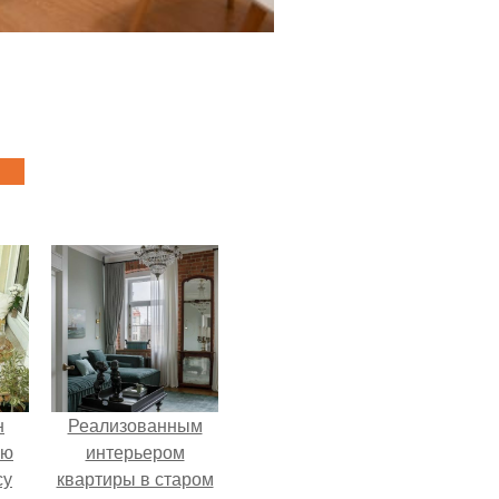
н
Реализованным
ую
интерьером
су
квартиры в старом