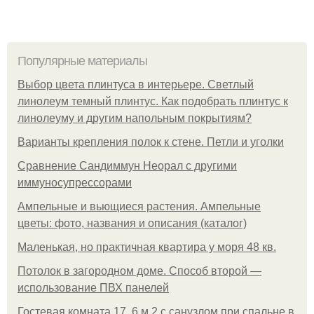
Популярные материалы
Выбор цвета плинтуса в интерьере. Светлый
линолеум темный плинтус. Как подобрать плинтус к
линолеуму и другим напольным покрытиям?
Варианты крепления полок к стене. Петли и уголки
Сравнение Сандиммун Неорал с другими
иммуносупрессорами
Ампельные и вьющиеся растения. Ампельные
цветы: фото, названия и описания (каталог)
Маленькая, но практичная квартира у моря 48 кв.
Потолок в загородном доме. Способ второй —
использование ПВХ панелей
Гостевая комната 17, 6 м 2 с санузлом при спальне в