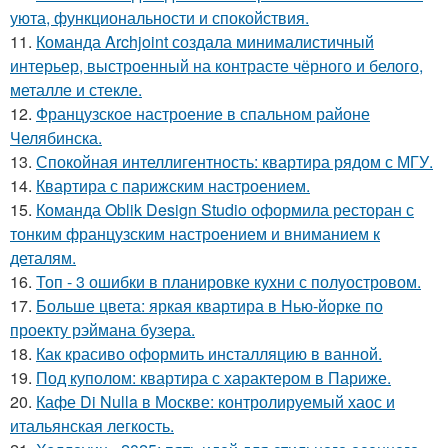
уюта, функциональности и спокойствия.
11.
Команда Archjoint создала минималистичный
интерьер, выстроенный на контрасте чёрного и белого,
металле и стекле.
12.
Французское настроение в спальном районе
Челябинска.
13.
Спокойная интеллигентность: квартира рядом с МГУ.
14.
Квартира с парижским настроением.
15.
Команда Oblik Design Studio оформила ресторан с
тонким французским настроением и вниманием к
деталям.
16.
Топ - 3 ошибки в планировке кухни с полуостровом.
17.
Больше цвета: яркая квартира в Нью-йорке по
проекту рэймана бузера.
18.
Как красиво оформить инсталляцию в ванной.
19.
Под куполом: квартира с характером в Париже.
20.
Кафе Di Nulla в Москве: контролируемый хаос и
итальянская легкость.