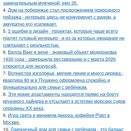
замечательным мужчиной, ему 35.
4.
Дом на побережье стал продолжением природного
пейзажа - интерьер здесь не конкурирует с видом, а
аккуратно его усиливает.
5.
3 ошибки в дизайн - проектах, которые чаще всего
портят готовый интерьер - и из-за которых ожидание не
совпадает с реальностью.
6.
Вилла Beer в вене - знаковый объект модернизма
1930 года - завершила реставрацию и с марта 2026
откроется для экскурсий.
7.
Волнистое изголовье, мягкие линии и много дерева -
квартира 90 м в Пушкино оформлена спокойно и
функционально для семьи с ребёнком.
8.
Эти яркие апартаменты находятся прямо на борту
круизного лайнера и отсылают к эстетике морских судов
середины XX века.
9.
Игра света и минимум декора: кофейня Plain в
Москве.
10.
Лаконичный дом для семьи с ребёнком - это баланс