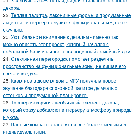
21.
Хэллоуин - 2025: пять идей для стильного осеннего
декора.
22.
Теплая палитра, лаконичные формы и продуманные
акценты - интерьер получился функциональным, но не
скучным.
23.
Уют, баланс и внимание к деталям - именно так
можно описать этот проект, который начался с
небольшой бани и вырос в полноценный семейный дом.
24.
Стеклянная перегородка помогает разделить
пространство на функциональные зоны, не лишая его
света и воздуха.
25.
Квартира в доме рядом с МГУ получила новое
звучание благодаря спокойной палитре дымчатых
оттенков и продуманной планировке.
26.
Торшер из коряги - необычный элемент декора,
который сразу добавляет интерьеру атмосферу природы
и уюта.
27.
Ванные комнаты становятся всё более смелыми и
индивидуальными.