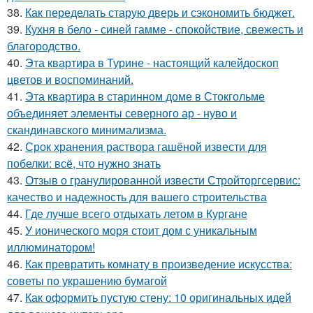
38.
Как переделать старую дверь и сэкономить бюджет.
39.
Кухня в бело - синей гамме - спокойствие, свежесть и
благородство.
40.
Эта квартира в Турине - настоящий калейдоскоп
цветов и воспоминаний.
41.
Эта квартира в старинном доме в Стокгольме
объединяет элементы северного ар - нуво и
скандинавского минимализма.
42.
Срок хранения раствора гашёной извести для
побелки: всё, что нужно знать
43.
Отзыв о гранулированной извести Стройторгсервис:
качество и надежность для вашего строительства
44.
Где лучше всего отдыхать летом в Кургане
45.
У ионического моря стоит дом с уникальным
иллюминатором!
46.
Как превратить комнату в произведение искусства:
советы по украшению бумагой
47.
Как оформить пустую стену: 10 оригинальных идей