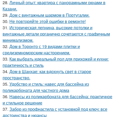
28.
Личный опыт: квартира с панорамными окнами в
Казани.
29.
Дом с винтажным шармом в Португалии.
30.
Не повторяйте этой ошибки в ремонте!
31.
Историческая лепнина, высокие потолки и
винтажные детали органично сочетаются с графичным
минимализмом.
32.
Дом в Торонто с 19 видами плитки и
средиземноморским настроением.
33.
Как выбрать идеальный пол для прихожей и кухни:
практичность и стиль
34.
Дом в Шанхае: как вдохнуть свет в старое
пространство.
35.
Удобство и стиль: навес для бассейна из
поликарбоната для частного дома
36.
Навесы из поликарбоната для бассейна: практичное
и стильное решение
37.
Забор из профнастила с установкой под ключ: все
достоинства и нюансы