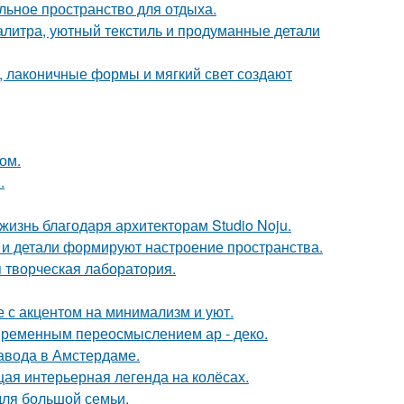
льное пространство для отдыха.
алитра, уютный текстиль и продуманные детали
, лаконичные формы и мягкий свет создают
ом.
.
жизнь благодаря архитекторам Studio Noju.
ет и детали формируют настроение пространства.
я творческая лаборатория.
 с акцентом на минимализм и уют.
овременным переосмыслением ар - деко.
завода в Амстердаме.
щая интерьерная легенда на колёсах.
для большой семьи.