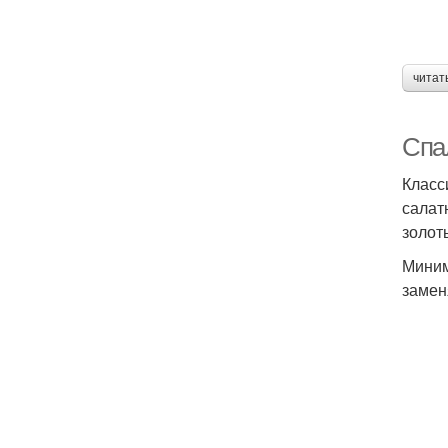
читат
Спа
Класс
салат
золот
Миним
замен