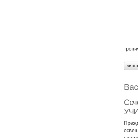
тропи
читат
Вас
Соч
УЧ
Прежд
освещ
цвето