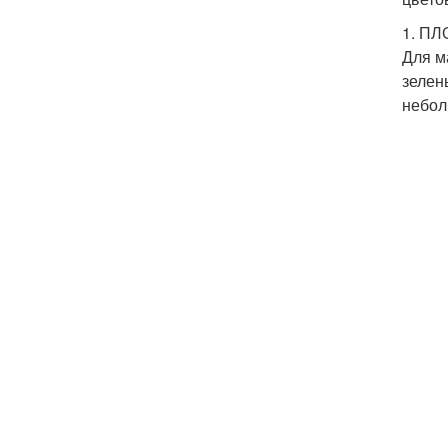
1. П
Для м
зелен
небол