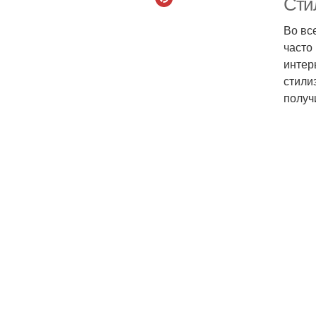
Сти
Во вс
часто
интер
стили
получ