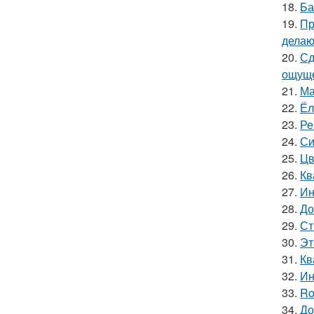
18.
Ба
19.
Пр
делаю
20.
Сд
ощуще
21.
Ма
22.
Ёл
23.
Ре
24.
Си
25.
Цв
26.
Кв
27.
Ин
28.
До
29.
Ст
30.
Эт
31.
Кв
32.
Ин
33.
Ro
34.
До