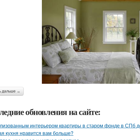
ь дальше →
ледние обновления на сайте:
лизованным интерьером квартиры в старом фонде в СПб д
ая кухня нравится вам больше?