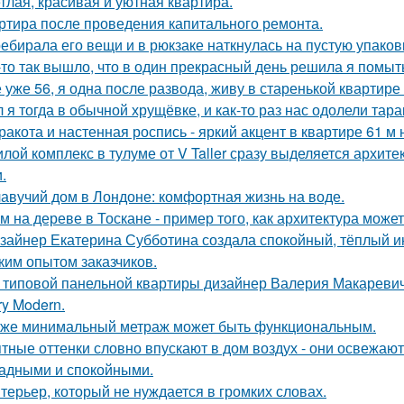
тлая, красивая и уютная квартира.
ртира после проведения капитального ремонта.
ебирала его вещи и в рюкзаке наткнулась на пустую упаковку
-то так вышло, что в один прекрасный день решила я помыть
 уже 56, я одна после развода, живу в старенькой квартире 
 я тогда в обычной хрущёвке, и как-то раз нас одолели тара
ракота и настенная роспись - яркий акцент в квартире 61 м 
лой комплекс в тулуме от V Taller сразу выделяется архит
.
авучий дом в Лондоне: комфортная жизнь на воде.
м на дереве в Тоскане - пример того, как архитектура мож
зайнер Екатерина Субботина создала спокойный, тёплый и
ким опытом заказчиков.
 типовой панельной квартиры дизайнер Валерия Макаревич 
ry Modern.
же минимальный метраж может быть функциональным.
тные оттенки словно впускают в дом воздух - они освежают
адными и спокойными.
терьер, который не нуждается в громких словах.