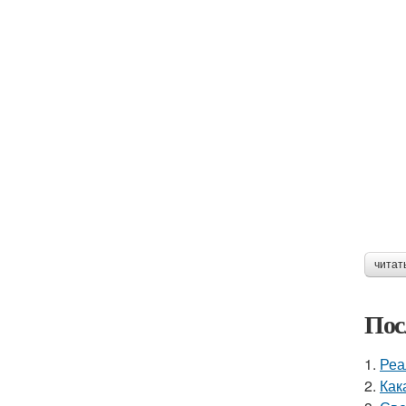
читат
Пос
1.
Реа
2.
Как