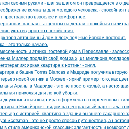
лкон своими руками - шаг за шагом он превращается в отде
еображение комнаты для молодого человека - спокойная п
т пространство взрослее и комфортнее.
ержанная ванная с акцентом на детали: спокойная палитра
ние уюта и дорогого спокойствия.
рк торп автономный дом в лесу под Нью-йорком построит.
ка - это только начало.
месленность и этника: гостевой дом в Переславле - залесск
енна Миллер продаёт свой дом за 2, 61 миллиона долларов
етотерапия: яркая квартира в ноттинг - хилл.
артира в башне Torres Blancas в Мадриде получила вторую 
терьер новой оптики в Москве - яркий пример того, как цв
м аны Араны в Мадриде - это не просто жильё, а настояща
ильная прихожая для легкой уборки.
а двухкомнатная квартира оформлена в современном стиле
артира в Нью-йорке с видом на центральный парк стала с
терьер с историей: квартира в здании бывшего сахарного 
yal Scotsman - это не просто способ путешествия, а настоя
м в стиле американской классики: элегантность и комфорт 