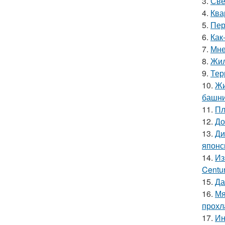
3.
Све
4.
Ква
5.
Пер
6.
Как
7.
Мне
8.
Жил
9.
Тер
10.
Жи
башни
11.
Пл
12.
До
13.
Ди
японс
14.
Из
Centu
15.
Да
16.
Мя
прохл
17.
Ин