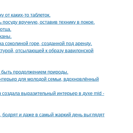
 от каких-то таблеток.
 посуду вручную, оставив технику в покое.
отца.
каны.
на соколиной горе, созданной под аренду.
ектурой, отсылающей к образу вавилонской
ет быть продолжением природы.
нтерьер для молодой семьи, вдохновлённый
создала выразительный интерьер в духе mid -
, бодрят и даже в самый жаркий день выглядят