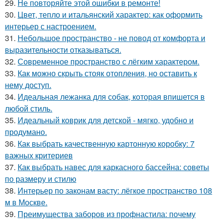
29.
Не повторяйте этой ошибки в ремонте!
30.
Цвет, тепло и итальянский характер: как оформить
интерьер с настроением.
31.
Небольшое пространство - не повод от комфорта и
выразительности отказываться.
32.
Современное пространство с лёгким характером.
33.
Как можно скрыть стояк отопления, но оставить к
нему доступ.
34.
Идеальная лежанка для собак, которая впишется в
любой стиль.
35.
Идеальный коврик для детской - мягко, удобно и
продумано.
36.
Как выбрать качественную картонную коробку: 7
важных критериев
37.
Как выбрать навес для каркасного бассейна: советы
по размеру и стилю
38.
Интерьер по законам васту: лёгкое пространство 108
м в Москве.
39.
Преимущества заборов из профнастила: почему