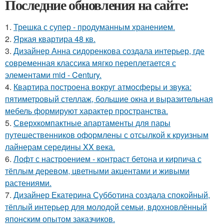
Последние обновления на сайте:
1.
Трешка с супер - продуманным хранением.
2.
Яркая квартира 48 кв.
3.
Дизайнер Анна сидоренкова создала интерьер, где
современная классика мягко переплетается с
элементами mid - Century.
4.
Квартира построена вокруг атмосферы и звука:
пятиметровый стеллаж, большие окна и выразительная
мебель формируют характер пространства.
5.
Сверхкомпактные апартаменты для пары
путешественников оформлены с отсылкой к круизным
лайнерам середины XX века.
6.
Лофт с настроением - контраст бетона и кирпича с
тёплым деревом, цветными акцентами и живыми
растениями.
7.
Дизайнер Екатерина Субботина создала спокойный,
тёплый интерьер для молодой семьи, вдохновлённый
японским опытом заказчиков.