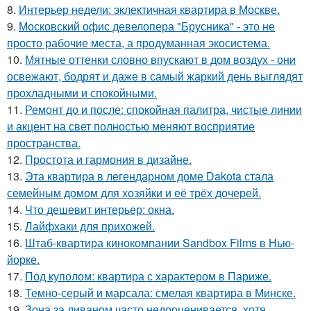
8.
Интерьер недели: эклектичная квартира в Москве.
9.
Московский офис девелопера "Брусника" - это не
просто рабочие места, а продуманная экосистема.
10.
Мятные оттенки словно впускают в дом воздух - они
освежают, бодрят и даже в самый жаркий день выглядят
прохладными и спокойными.
11.
Ремонт до и после: спокойная палитра, чистые линии
и акцент на свет полностью меняют восприятие
пространства.
12.
Простота и гармония в дизайне.
13.
Эта квартира в легендарном доме Dakota стала
семейным домом для хозяйки и её трёх дочерей.
14.
Что дешевит интерьер: окна.
15.
Лайфхаки для прихожей.
16.
Штаб-квартира кинокомпании Sandbox Films в Нью-
йорке.
17.
Под куполом: квартира с характером в Париже.
18.
Темно-серый и марсала: смелая квартира в Минске.
19.
Зона за диваном часто недооценивается, хотя