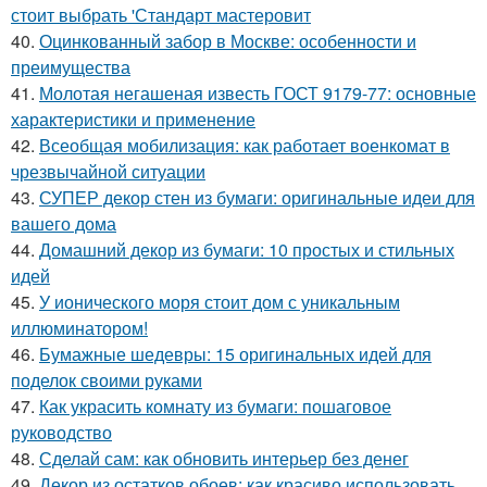
стоит выбрать 'Стандарт мастеровит
40.
Оцинкованный забор в Москве: особенности и
преимущества
41.
Молотая негашеная известь ГОСТ 9179-77: основные
характеристики и применение
42.
Всеобщая мобилизация: как работает военкомат в
чрезвычайной ситуации
43.
СУПЕР декор стен из бумаги: оригинальные идеи для
вашего дома
44.
Домашний декор из бумаги: 10 простых и стильных
идей
45.
У ионического моря стоит дом с уникальным
иллюминатором!
46.
Бумажные шедевры: 15 оригинальных идей для
поделок своими руками
47.
Как украсить комнату из бумаги: пошаговое
руководство
48.
Сделай сам: как обновить интерьер без денег
49.
Декор из остатков обоев: как красиво использовать