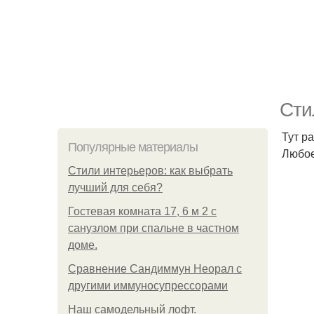
Сти
Тут р
Популярные материалы
Любое
Стили интерьеров: как выбрать
лучший для себя?
Гостевая комната 17, 6 м 2 с
санузлом при спальне в частном
доме.
Сравнение Сандиммун Неорал с
другими иммуносупрессорами
Наш самодельный лофт.