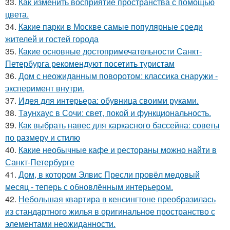
33.
Как изменить восприятие пространства с помощью
цвета.
34.
Какие парки в Москве самые популярные среди
жителей и гостей города
35.
Какие основные достопримечательности Санкт-
Петербурга рекомендуют посетить туристам
36.
Дом с неожиданным поворотом: классика снаружи -
эксперимент внутри.
37.
Идея для интерьера: обувница своими руками.
38.
Таунхаус в Сочи: свет, покой и функциональность.
39.
Как выбрать навес для каркасного бассейна: советы
по размеру и стилю
40.
Какие необычные кафе и рестораны можно найти в
Санкт-Петербурге
41.
Дом, в котором Элвис Пресли провёл медовый
месяц - теперь с обновлённым интерьером.
42.
Небольшая квартира в кенсингтоне преобразилась
из стандартного жилья в оригинальное пространство с
элементами неожиданности.