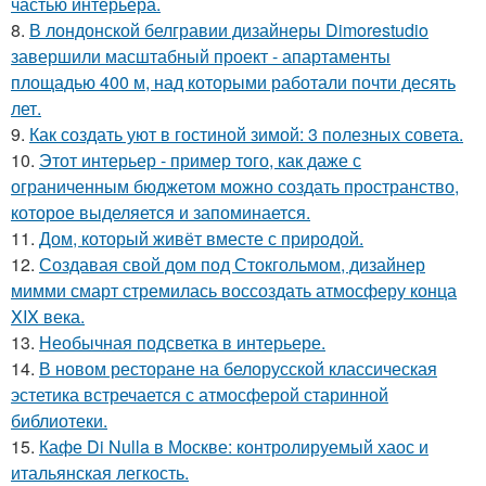
частью интерьера.
8.
В лондонской белгравии дизайнеры Dimorestudio
завершили масштабный проект - апартаменты
площадью 400 м, над которыми работали почти десять
лет.
9.
Как создать уют в гостиной зимой: 3 полезных совета.
10.
Этот интерьер - пример того, как даже с
ограниченным бюджетом можно создать пространство,
которое выделяется и запоминается.
11.
Дом, который живёт вместе с природой.
12.
Создавая свой дом под Стокгольмом, дизайнер
мимми смарт стремилась воссоздать атмосферу конца
XIX века.
13.
Необычная подсветка в интерьере.
14.
В новом ресторане на белорусской классическая
эстетика встречается с атмосферой старинной
библиотеки.
15.
Кафе Di Nulla в Москве: контролируемый хаос и
итальянская легкость.