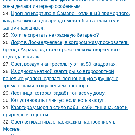
зоны делают интерьер особенным.
24.
Цветная квартира в Самаре - отличный пример того,
как даже жильё для аренды может быть стильным и
запоминающимся.
25.
Хотите спрятать некрасивую батарею?
26.
Лофт в Лос-анджелесе, в котором живут основатели
бренда Asparagus, стал отражением их творческого
подхода к жизни.
27.
Свет, воздух и антресоль: уют на 50 квадратах.
28.
Из однокомнатной квартиры во второсортной
панельке удалось сделать полноценную "Двушку" с
тремя окнами и ощущением простора.
29.
Лестница, которая задаёт тон всему дому.
30.
Как установить плинтус, если есть выступ.
31.
Квартира у моря в стиле ваби - саби: тишина, свет и
природные акценты.
32.
Светлая квартира с парижским настроением в
Москве.