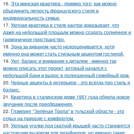
16.
Эта минская квартира - пример того, как можно
объединить легкость французского стиля и
индивидуальность семьи.
17.
Уютная квартира в стиле кантри доказывает, что
даже на небольшой площади можно создать солнечное и
гармоничное пространство.
18.
Зона за диваном часто недооценивается, хотя
именно она может стать стильным акцентом гостиной.
19.
Уют, баланс и внимание к деталям - именно так
можно описать этот проект, который начался с
небольшой бани и вырос в полноценный семейный дом.
20.
Черные акценты в интерьере - это всегда про стиль и
баланс.
21.
Квартира в сталинском доме 1951 года обрела новое
звучание после преображения.
22.
Глэмпинг "Зелёная Тропа" в тульской области - это
отдых на природе с комфортом.
23.
Уютные уголки под скатной крышей часто становятся
настоящим вызовом для дизайнеров, но именно такие