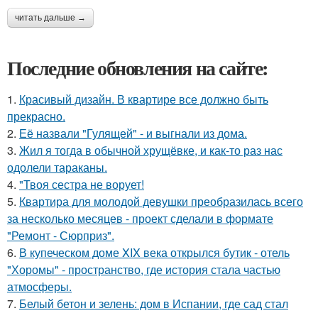
читать дальше →
Последние обновления на сайте:
1.
Красивый дизайн. В квартире все должно быть
прекрасно.
2.
Её назвали "Гулящей" - и выгнали из дома.
3.
Жил я тогда в обычной хрущёвке, и как-то раз нас
одолели тараканы.
4.
"Твоя сестра не ворует!
5.
Квартира для молодой девушки преобразилась всего
за несколько месяцев - проект сделали в формате
"Ремонт - Сюрприз".
6.
В купеческом доме XIX века открылся бутик - отель
"Хоромы" - пространство, где история стала частью
атмосферы.
7.
Белый бетон и зелень: дом в Испании, где сад стал