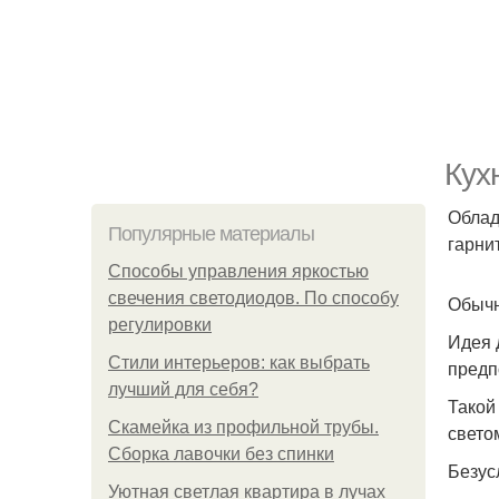
Кух
Облад
Популярные материалы
гарни
Способы управления яркостью
свечения светодиодов. По способу
Обычн
регулировки
Идея 
Стили интерьеров: как выбрать
предп
лучший для себя?
Такой
Скамейка из профильной трубы.
свето
Сборка лавочки без спинки
Безус
Уютная светлая квартира в лучах