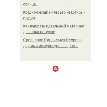
солнца.
Красно-белый интерьер квартиры-
студии
Как выбрать идеальный материал
для пола на кухне
Сравнение Сандиммун Неорал с
другими иммуносупрессорами