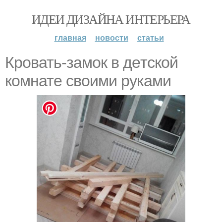
ИДЕИ ДИЗАЙНА ИНТЕРЬЕРА
главная
новости
статьи
Кpoвать-замoк в дeтcкoй
комнатe cвoими pуками