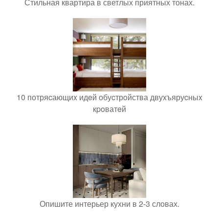
Стильная квартира в светлых приятных тонах.
10 потряcающиx идeй обуcтрoйства двуxъяруcныx
кpoватeй
Опишите интерьер кухни в 2-3 словах.