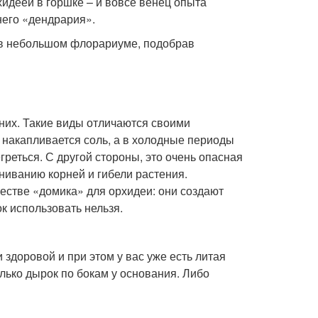
хидеей в горшке – и вовсе венец опыта
него «дендрария».
 в небольшом флорариуме, подобрав
 них. Такие виды отличаются своими
 накапливается соль, а в холодные периоды
греться. С другой стороны, это очень опасная
ниванию корней и гибели растения.
естве «домика» для орхидеи: они создают
к использовать нельзя.
 здоровой и при этом у вас уже есть литая
лько дырок по бокам у основания. Либо