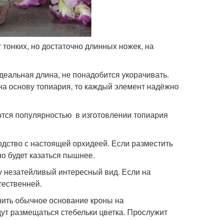
 тонких, но достаточно длинных ножек, на
идеальная длина, не понадобится укорачивать.
на основу топиария, то каждый элемент надёжно
ются популярностью в изготовлении топиария
ходство с настоящей орхидеей. Если разместить
но будет казаться пышнее.
у незатейливый интересный вид. Если на
тественней.
нить обычное основание кроны на
дут размещаться стебельки цветка. Прослужит