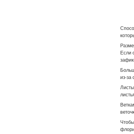
Спосо
котор
Разме
Если 
зафик
Больш
из-за
Листь
листь
Ветка
веточ
Чтобы
флори