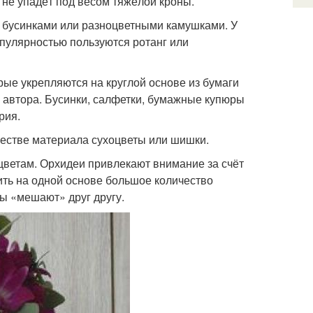
 не упадёт под весом тяжёлой кроны.
 бусинками или разноцветными камушками. У
пулярностью пользуются ротанг или
рые укрепляются на круглой основе из бумаги
 автора. Бусинки, салфетки, бумажные купюры
рия.
честве материала сухоцветы или шишки.
цветам. Орхидеи привлекают внимание за счёт
ить на одной основе большое количество
ны «мешают» друг другу.