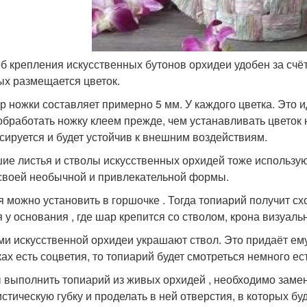
б крепления искусственных бутонов орхидеи удобен за счёт
ых размещается цветок.
р ножки составляет примерно 5 мм. У каждого цветка. Это 
обработать ножку клеем прежде, чем устанавливать цветок 
сируется и будет устойчив к внешним воздействиям.
ие листья и стволы искусственных орхидей тоже использу
 своей необычной и привлекательной формы.
я можно установить в горшочке . Тогда топиарий получит с
я у основания , где шар крепится со стволом, крона визуаль
ми искусственной орхидеи украшают ствол. Это придаёт ем
ках есть соцветия, то топиарий будет смотреться немного ес
 выполнить топиарий из живых орхидей , необходимо заме
стическую губку и проделать в ней отверстия, в которых бу