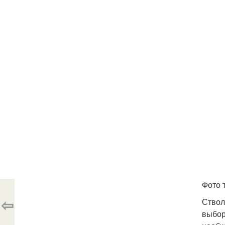
Фото 
⇦
Ствол
выбор