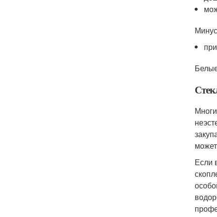
мож
Минус
при
Белые
Стек
Многи
неэст
закуп
может
Если 
скопл
особо
водоро
профе