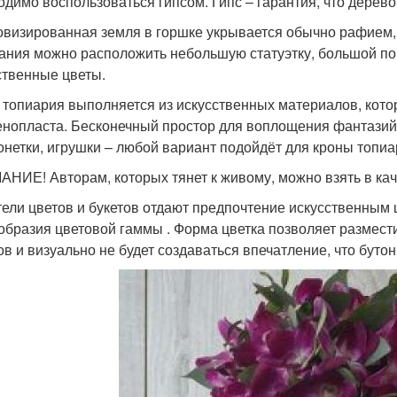
одимо воспользоваться гипсом. Гипс – гарантия, что дерево
визированная земля в горшке укрывается обычно рафием,
ания можно расположить небольшую статуэтку, большой по
ственные цветы.
 топиария выполняется из искусственных материалов, кото
енопласта. Бесконечный простор для воплощения фантазий
онетки, игрушки – любой вариант подойдёт для кроны топиа
НИЕ! Авторам, которых тянет к живому, можно взять в ка
ели цветов и букетов отдают предпочтение искусственным 
образия цветовой гаммы . Форма цветка позволяет размест
ов и визуально не будет создаваться впечатление, что буто