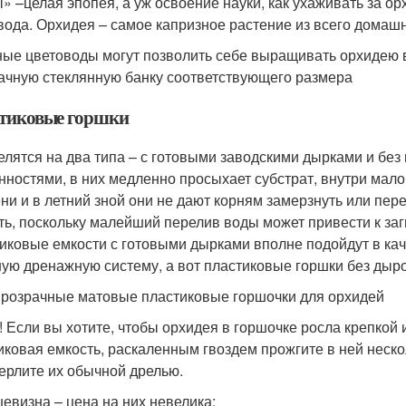
» –целая эпопея, а уж освоение науки, как ухаживать за ор
вода. Орхидея – самое капризное растение из всего домаш
ые цветоводы могут позволить себе выращивать орхидею
ачную стеклянную банку соответствующего размера
тиковые горшки
елятся на два типа – с готовыми заводскими дырками и без
нностями, в них медленно просыхает субстрат, внутри мало
ни и в летний зной они не дают корням замерзнуть или пере
ть, поскольку малейший перелив воды может привести к заг
иковые емкости с готовыми дырками вполне подойдут в кач
ую дренажную систему, а вот пластиковые горшки без дыро
розрачные матовые пластиковые горшочки для орхидей
! Если вы хотите, чтобы орхидея в горшочке росла крепкой и
иковая емкость, раскаленным гвоздем прожгите в ней неско
ерлите их обычной дрелью.
евизна – цена на них невелика;