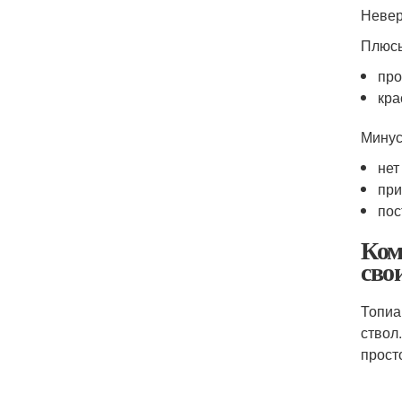
Невер
Плюс
про
кра
Минус
нет
при
пос
Ком
сво
Топиа
ствол
прост