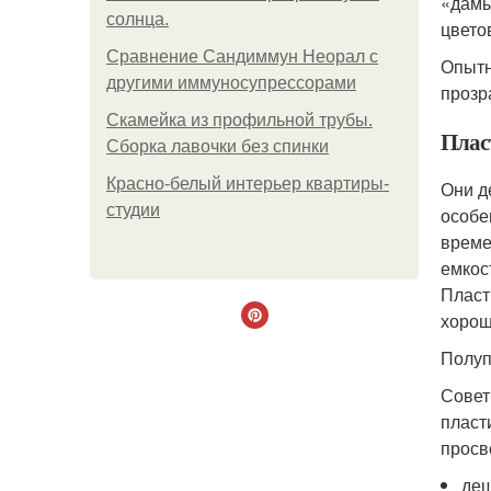
«дамы
солнца.
цвето
Сравнение Сандиммун Неорал с
Опытн
другими иммуносупрессорами
прозр
Скамейка из профильной трубы.
Плас
Сборка лавочки без спинки
Красно-белый интерьер квартиры-
Они д
студии
особе
време
емкос
Пласт
хорош
Полуп
Совет
пласт
просв
деш