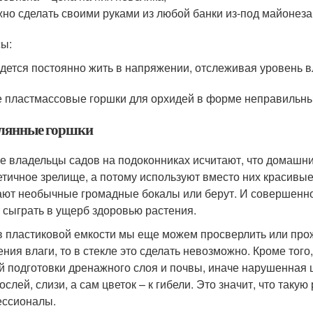
но сделать своими руками из любой банки из-под майонеза
ы:
дется постоянно жить в напряжении, отслеживая уровень в
 пластмассовые горшки для орхидей в форме неправильны
лянные горшки
е владельцы садов на подоконниках исчитают, что домашни
етичное зрелище, а потому используют вместо них красивы
ают необычные громадные бокалы или берут. И совершенно 
 сыграть в ущерб здоровью растения.
в пластиковой емкости мы еще можем просверлить или прож
ения влаги, то в стекле это сделать невозможно. Кроме того
й подготовки дренажного слоя и почвы, иначе нарушенная 
слей, слизи, а сам цветок – к гибели. Это значит, что таку
ссионалы.