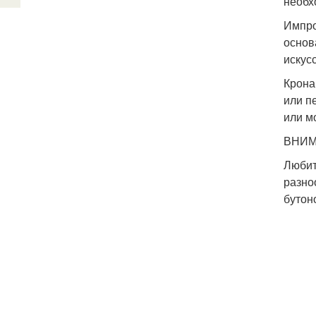
необх
Импро
основ
искус
Крона
или п
или м
ВНИМА
Любит
разно
бутон