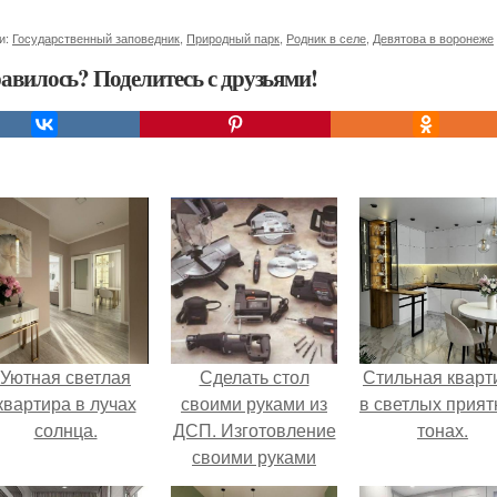
и:
Государственный заповедник
,
Природный парк
,
Родник в селе
,
Девятова в воронеже
авилось? Поделитесь с друзьями!
Уютная светлая
Сделать стол
Стильная кварт
квартира в лучах
своими руками из
в светлых прия
солнца.
ДСП. Изготовление
тонах.
своими руками
мебели из ДСП,