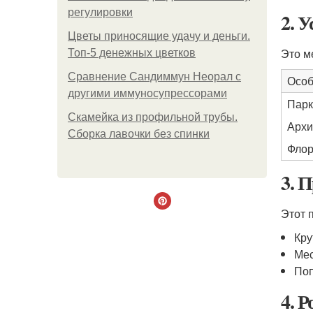
регулировки
2. 
Цветы приносящие удачу и деньги.
Это м
Топ-5 денежных цветков
Сравнение Сандиммун Неорал с
Особ
другими иммуносупрессорами
Парк
Скамейка из профильной трубы.
Архи
Сборка лавочки без спинки
Фло
3. 
Этот 
Кру
Мес
Поп
4. 