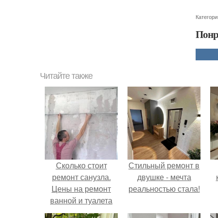
Категори
Понр
Читайте также
Сколько стоит
Стильный ремонт в
ремонт санузла.
двушке - мечта
Цены на ремонт
реальностью стала!
ванной и туалета
под ключ по этапам