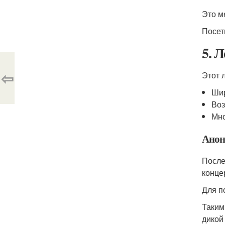
Это м
Посет
5. 
⇦
Этот 
Шир
Воз
Мно
Анон
После
конце
Для п
Таким
дикой