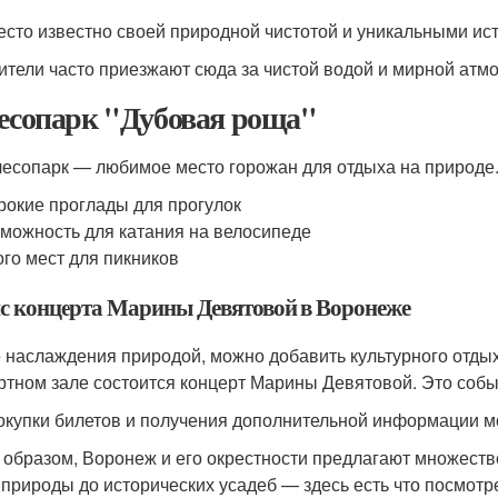
есто известно своей природной чистотой и уникальными ис
ители часто приезжают сюда за чистой водой и мирной атм
Лесопарк "Дубовая роща"
лесопарк — любимое место горожан для отдыха на природе
окие проглады для прогулок
можность для катания на велосипеде
го мест для пикников
с концерта Марины Девятовой в Воронеже
 наслаждения природой, можно добавить культурного отдых
ртном зале состоится концерт Марины Девятовой. Это собы
окупки билетов и получения дополнительной информации 
 образом, Воронеж и его окрестности предлагают множеств
 природы до исторических усадеб — здесь есть что посмотр