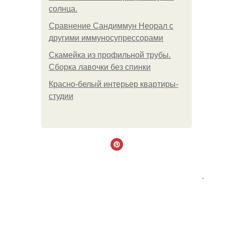
солнца.
Сравнение Сандиммун Неорал с
другими иммуносупрессорами
Скамейка из профильной трубы.
Сборка лавочки без спинки
Красно-белый интерьер квартиры-
студии
.