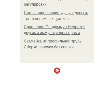
регулировки
Цветы приносящие удачу и деньги.
Топ-5 денежных цветков
Сравнение Сандиммун Неорал с
другими иммуносупрессорами
Скамейка из профильной трубы.
Сборка лавочки без спинки