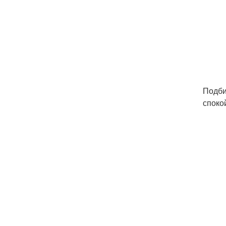
Подби
споко