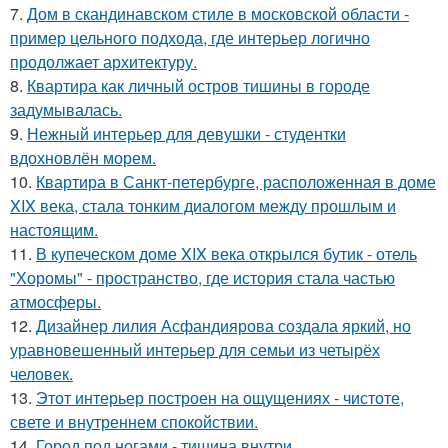
7.
Дом в скандинавском стиле в московской области -
пример цельного подхода, где интерьер логично
продолжает архитектуру.
8.
Квартира как личный остров тишины в городе
задумывалась.
9.
Нежный интерьер для девушки - студентки
вдохновлён морем.
10.
Квартира в Санкт-петербурге, расположенная в доме
XIX века, стала тонким диалогом между прошлым и
настоящим.
11.
В купеческом доме XIX века открылся бутик - отель
"Хоромы" - пространство, где история стала частью
атмосферы.
12.
Дизайнер лилия Асфандиярова создала яркий, но
уравновешенный интерьер для семьи из четырёх
человек.
13.
Этот интерьер построен на ощущениях - чистоте,
свете и внутреннем спокойствии.
14.
Город под ногами - тишина внутри.