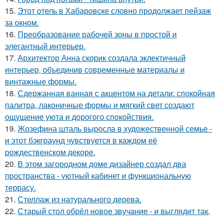
15.
Этот отель в Хабаровске словно продолжает пейзаж
за окном.
16.
Преобразование рабочей зоны в простой и
элегантный интерьер.
17.
Архитектор Анна скорик создала эклектичный
интерьер, объединив современные материалы и
винтажные формы.
18.
Сдержанная ванная с акцентом на детали: спокойная
палитра, лаконичные формы и мягкий свет создают
ощущение уюта и дорогого спокойствия.
19.
Жозефина шталь выросла в художественной семье -
и этот бэкграунд чувствуется в каждом её
рождественском декоре.
20.
В этом загородном доме дизайнер создал два
пространства - уютный кабинет и функциональную
террасу.
21.
Стеллаж из натурального дерева.
22.
Старый стол обрёл новое звучание - и выглядит так,