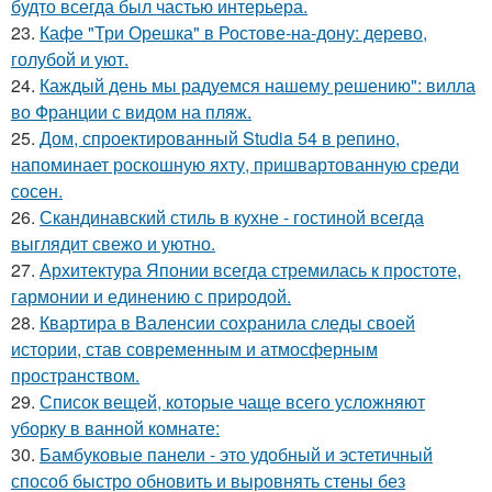
будто всегда был частью интерьера.
23.
Кафе "Три Орешка" в Ростове-на-дону: дерево,
голубой и уют.
24.
Каждый день мы радуемся нашему решению": вилла
во Франции с видом на пляж.
25.
Дом, спроектированный Studia 54 в репино,
напоминает роскошную яхту, пришвартованную среди
сосен.
26.
Скандинавский стиль в кухне - гостиной всегда
выглядит свежо и уютно.
27.
Архитектура Японии всегда стремилась к простоте,
гармонии и единению с природой.
28.
Квартира в Валенсии сохранила следы своей
истории, став современным и атмосферным
пространством.
29.
Список вещей, которые чаще всего усложняют
уборку в ванной комнате:
30.
Бамбуковые панели - это удобный и эстетичный
способ быстро обновить и выровнять стены без