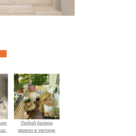
ьер
Любой балкон
ах.
можно в уютную