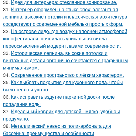
30.
Идея для интерьера: стеклянное зонирование.
31.
Интерьер оформлен на стыке эпох: элегантная
лепнина, высокие потолки и классическая архитектура
соседствуют с современной мебелью простых форм.
32.
На острове лидо, где воздух наполнен атмосферой
кинофестиваля, появилась уникальная вилла -
переосмысленный модерн глазами современности.
33.
Историческая лепнина, высокие потолки и
винтажные детали органично сочетаются с графичным
минимализмом.
34.
Современное пространство с лёгким характером.
35.
Как выбрать покрытие для кухонного пола, чтобы
было тепло и уютно
36.
Как исправить вздутие паркетной доски после
попадания воды
37.
Идеальный коврик для детской - мягко, удобно и
продумано.
38.
Металлический навес из поликарбоната для
бассейна: преимущества и особенности