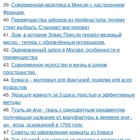
39.
Современная квартира в Минске с настроением
Франции.
40.
Преимущества заборов из профнастила: почему
стоит выбрать 'Стандарт мастеровит
41.
Дом, в котором Элвис Пресли провёл медовый
месяц - теперь с обновлённым интерьером.
42.
Оцинкованный забор в Москве: особенности и
преимущества
43.
Современное искусство и жизнь в одном
пространстве.
44.
Бумага – материал для фантазий: поделки для всех
возрастов
45.
Украсьте комнату за 3 шага: простые и эффективные
методы
46.
Туаль де жуи - ткань с одноцветным орнаментом,
получившая название от мануфактуры в деревне жуи -
ан - жоза, основанной в 1760 году.
47.
Советы по оформлению комнаты из бумаги
48.
Топ-10 идей: как нереально красиво и оригинально