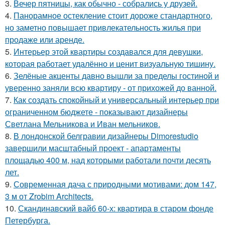
3.
Вечер пятницы, как обычно - собрались у друзей.
4.
Панорамное остекление стоит дороже стандартного,
но заметно повышает привлекательность жилья при
продаже или аренде.
5.
Интерьер этой квартиры создавался для девушки,
которая работает удалённо и ценит визуальную тишину.
6.
Зелёные акценты давно вышли за пределы гостиной и
уверенно заняли всю квартиру - от прихожей до ванной.
7.
Как создать спокойный и универсальный интерьер при
ограниченном бюджете - показывают дизайнеры
Светлана Мельникова и Иван мельников.
8.
В лондонской белгравии дизайнеры Dimorestudio
завершили масштабный проект - апартаменты
площадью 400 м, над которыми работали почти десять
лет.
9.
Современная дача с природными мотивами: дом 147,
3 м от Zrobim Architects.
10.
Скандинавский вайб 60-х: квартира в старом фонде
Петербурга.