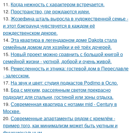
11.
Когда нежность с характером встречается.
12.
Пространство, где рождаются идеи.
13.
Жозефина шталь выросла в художественной семье -
и этот бэкграунд чувствуется в каждом её
рождественском декоре.
14.
Эта квартира в легендарном доме Dakota стала
семейным домом для хозяйки и её трёх дочерей.
15.
Новый проект можно сравнить с большой книгой о
семейной жизни - уютной, доброй и очень живой.
16.
Ремесленность и этника: гостевой дом в Переславле
- залесском.
17.
На звук и цвет: студия подкастов Podimo в Осло.
18.
Бра с мягким, рассеянным светом прекрасно
подходит для спальни, гостиной или зоны отдыха.
19.
Современная квартира с нотами mid - Century в
Москве.
20.
Современные апартаменты рядом с кремлём -
пример того, как минимализм может быть уютным и
функциональным.