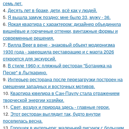
семь лет.
4.
Десять лет в браке, дети, всё как у людей.
5.
Я вышла замуж поздно: мне было 33, мужу - 36.
6.
Яркая квартира с характером: дизайнер объединила
вишнёвые и горчичные оттенки, винтажные формы и
современные решения.
7.
Вилла Beer в вене - знаковый объект модернизма
1930 года - завершила реставрацию и с марта 2026
откроется для экскурсий.
8.
В стиле 1960-х: пляжный ресторан "Ботаника на
Песке" в Лыткарино.
9.
Интерьер ресторана после перезагрузки построен на
смешении западных и восточных мотивов.
10.
Квартира ювелира в Сан-Паулу стала отражением
творческой энергии хозяйки.
11.
Свет, воздух и природа здесь - главные герои.
12.
Этот ресторан выглядит так, будто внутри
поселилась весна.
13.
Горошек в интерьере: маленький рисунок с большим