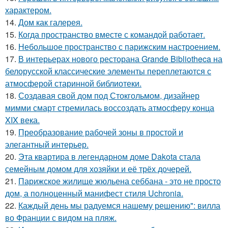
характером.
14.
Дом как галерея.
15.
Когда пространство вместе с командой работает.
16.
Небольшое пространство с парижским настроением.
17.
В интерьерах нового ресторана Grande Bibliotheca на
белорусской классические элементы переплетаются с
атмосферой старинной библиотеки.
18.
Создавая свой дом под Стокгольмом, дизайнер
мимми смарт стремилась воссоздать атмосферу конца
XIX века.
19.
Преобразование рабочей зоны в простой и
элегантный интерьер.
20.
Эта квартира в легендарном доме Dakota стала
семейным домом для хозяйки и её трёх дочерей.
21.
Парижское жилище жюльена себбана - это не просто
дом, а полноценный манифест стиля Uchronia.
22.
Каждый день мы радуемся нашему решению": вилла
во Франции с видом на пляж.