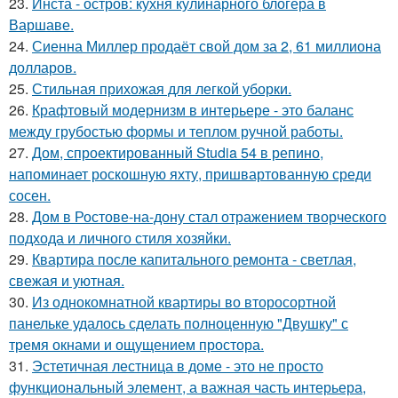
23.
Инста - остров: кухня кулинарного блогера в
Варшаве.
24.
Сиенна Миллер продаёт свой дом за 2, 61 миллиона
долларов.
25.
Стильная прихожая для легкой уборки.
26.
Крафтовый модернизм в интерьере - это баланс
между грубостью формы и теплом ручной работы.
27.
Дом, спроектированный Studia 54 в репино,
напоминает роскошную яхту, пришвартованную среди
сосен.
28.
Дом в Ростове-на-дону стал отражением творческого
подхода и личного стиля хозяйки.
29.
Квартира после капитального ремонта - светлая,
свежая и уютная.
30.
Из однокомнатной квартиры во второсортной
панельке удалось сделать полноценную "Двушку" с
тремя окнами и ощущением простора.
31.
Эстетичная лестница в доме - это не просто
функциональный элемент, а важная часть интерьера,